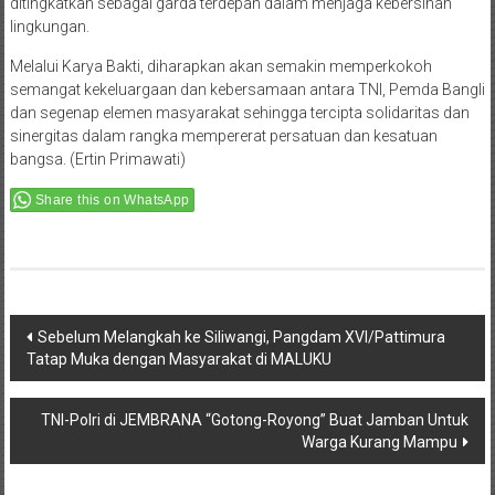
ditingkatkan sebagai garda terdepan dalam menjaga kebersihan
lingkungan.
Melalui Karya Bakti, diharapkan akan semakin memperkokoh
semangat kekeluargaan dan kebersamaan antara TNI, Pemda Bangli
dan segenap elemen masyarakat sehingga tercipta solidaritas dan
sinergitas dalam rangka mempererat persatuan dan kesatuan
bangsa. (Ertin Primawati)
Share this on WhatsApp
Post
Sebelum Melangkah ke Siliwangi, Pangdam XVI/Pattimura
Tatap Muka dengan Masyarakat di MALUKU
navigation
TNI-Polri di JEMBRANA “Gotong-Royong” Buat Jamban Untuk
Warga Kurang Mampu