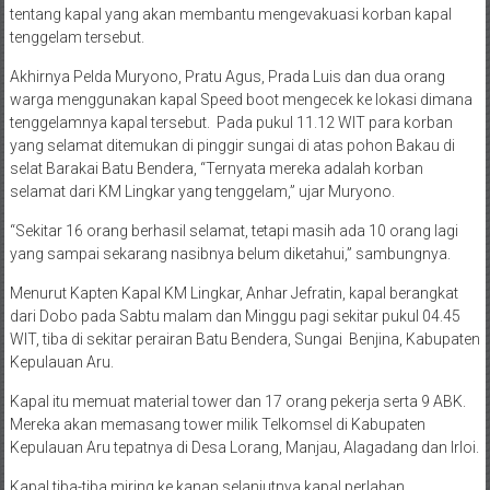
tentang kapal yang akan membantu mengevakuasi korban kapal
tenggelam tersebut.
Akhirnya Pelda Muryono, Pratu Agus, Prada Luis dan dua orang
warga menggunakan kapal Speed boot mengecek ke lokasi dimana
tenggelamnya kapal tersebut. Pada pukul 11.12 WIT para korban
yang selamat ditemukan di pinggir sungai di atas pohon Bakau di
selat Barakai Batu Bendera, “Ternyata mereka adalah korban
selamat dari KM Lingkar yang tenggelam,” ujar Muryono.
“Sekitar 16 orang berhasil selamat, tetapi masih ada 10 orang lagi
yang sampai sekarang nasibnya belum diketahui,” sambungnya.
Menurut Kapten Kapal KM Lingkar, Anhar Jefratin, kapal berangkat
dari Dobo pada Sabtu malam dan Minggu pagi sekitar pukul 04.45
WIT, tiba di sekitar perairan Batu Bendera, Sungai Benjina, Kabupaten
Kepulauan Aru.
Kapal itu memuat material tower dan 17 orang pekerja serta 9 ABK.
Mereka akan memasang tower milik Telkomsel di Kabupaten
Kepulauan Aru tepatnya di Desa Lorang, Manjau, Alagadang dan Irloi.
Kapal tiba-tiba miring ke kanan selanjutnya kapal perlahan