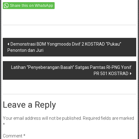
Share this on WhatsApp
Post
Demonstrasi BDM Yongmoodo Divif 2 KOSTRAD “Pukau”
Penonton dan Juri
navigation
Latihan “Penyeberangan Basah” Satgas Pamtas RI-PNG Yonif
PR 501 KOSTRAD
Leave a Reply
Your email address will not be published.
Required fields are marked
*
Comment
*