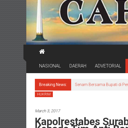
NASIONAL
DAERAH
ADVETORIAL
Breaking News:
Senam Bersama Bupati di Pen
HUKRIM
March 3, 2017
Kapolrestabes Sura