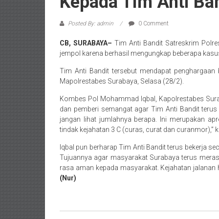
Kepada Tim Anti Ba
Posted By: admin
0 Comment
CB, SURABAYA–
Tim Anti Bandit Satreskrim Polr
jempol karena berhasil mengungkap beberapa kasus
Tim Anti Bandit tersebut mendapat penghargaan 
Mapolrestabes Surabaya, Selasa (28/2).
Kombes Pol Mohammad Iqbal, Kapolrestabes Surab
dan pemberi semangat agar Tim Anti Bandit terus be
jangan lihat jumlahnya berapa. Ini merupakan a
tindak kejahatan 3 C (curas, curat dan curanmor),” 
Iqbal pun berharap Tim Anti Bandit terus bekerja s
Tujuannya agar masyarakat Surabaya terus merasa
rasa aman kepada masyarakat. Kejahatan jalanan ha
(Nur)