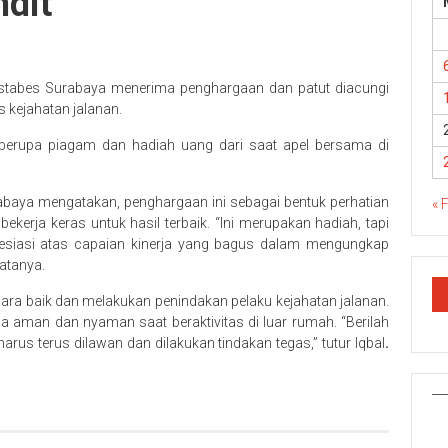
ndit
estabes Surabaya menerima penghargaan dan patut diacungi
 kejahatan jalanan.
berupa piagam dan hadiah uang dari saat apel bersama di
aya mengatakan, penghargaan ini sebagai bentuk perhatian
« 
kerja keras untuk hasil terbaik. “Ini merupakan hadiah, tapi
presiasi atas capaian kinerja yang bagus dalam mengungkap
katanya.
ecara baik dan melakukan penindakan pelaku kejahatan jalanan.
 aman dan nyaman saat beraktivitas di luar rumah. “Berilah
rus terus dilawan dan dilakukan tindakan tegas,” tutur Iqbal
.