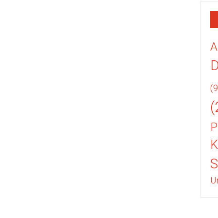
A
(9
(
P
K
U