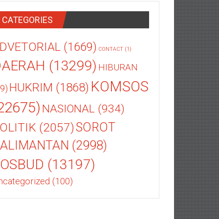
CATEGORIES
DVETORIAL
(1669)
CONTACT
(1)
DAERAH
(13299)
HIBURAN
KOMSOS
HUKRIM
(1868)
9)
22675)
NASIONAL
(934)
OLITIK
(2057)
SOROT
ALIMANTAN
(2998)
SOSBUD
(13197)
ncategorized
(100)