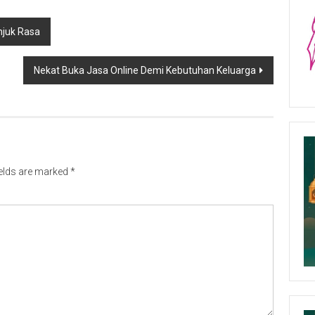
Unjuk Rasa
Nekat Buka Jasa Online Demi Kebutuhan Keluarga
ields are marked
*