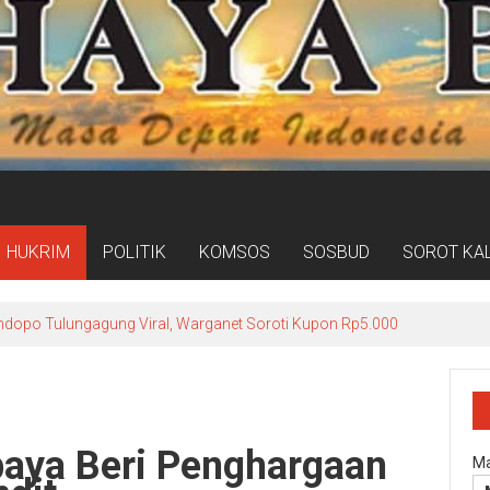
HUKRIM
POLITIK
KOMSOS
SOSBUD
SOROT KA
dopo Tulungagung Viral, Warganet Soroti Kupon Rp5.000
baya Beri Penghargaan
Ma