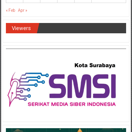
« Feb
Apr »
Viewers