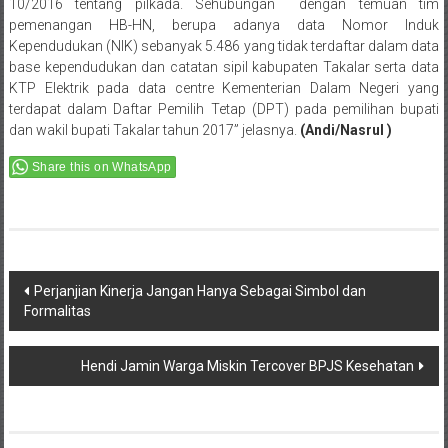
10/2016 tentang pilkada. Sehubungan dengan temuan tim
pemenangan HB-HN, berupa adanya data Nomor Induk
Kependudukan (NIK) sebanyak 5.486 yang tidak terdaftar dalam data
base kependudukan dan catatan sipil kabupaten Takalar serta data
KTP Elektrik pada data centre Kementerian Dalam Negeri yang
terdapat dalam Daftar Pemilih Tetap (DPT) pada pemilihan bupati
dan wakil bupati Takalar tahun 2017” jelasnya.
(Andi/Nasrul )
Share this on WhatsApp
Post
Perjanjian Kinerja Jangan Hanya Sebagai Simbol dan
Formalitas
navigation
Hendi Jamin Warga Miskin Tercover BPJS Kesehatan