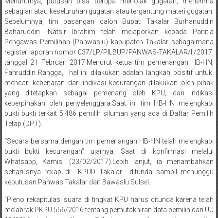
Menurutnya, putusan bisa berupa menolak gugatan, menerima
sebagian atau keseluruhan gugatan atau tergantung materi gugatan.
Sebelumnya, tim pasangan calon Bupati Takalar Burhanuddin
Baharuddin -Natsir Ibrahim telah melaporkan kepada Panitia
Pengawas Pemilihan (Panwaslu) kabupaten Takalar sebagaimana
register laporan nomor 037/LP/PILBUP/PANWAS-TAKALAR/II/2017,
tanggal 21 Februari 2017.Menurut ketua tim pemenangan HB-HN,
Fahruddin Rangga, hal ini dilakukan adalah langkah positif untuk
mencari kebenaran dari indikasi kecurangan dilakukan oleh pihak
yang ditetapkan sebagai pemenang oleh KPU, dan indikasi
keberpihakan oleh penyelenggara.Saat ini tim HB-HN melengkapi
bukti bukti terkait 5.486 pemilih siluman yang ada di Daftar Pemilih
Tetap (DPT).
“Secara bersama dengan tim pemenangan HB-HN telah melengkapi
bukti bukti kecurangan” ujarnya, Saat di konfirmasi melalui
Whatsapp, Kamis, (23/02/2017).Lebih lanjut, ia menambahkan
seharusnya rekap di KPUD Takalar ditunda sambil menunggu
keputusan Panwas Takalar dan Bawaslu Sulsel.
“Pleno rekapitulasi suara di tingkat KPU harus ditunda karena telah
melabrak PKPU 556/2016 tentang pemutakhiran data pemilih dan UU