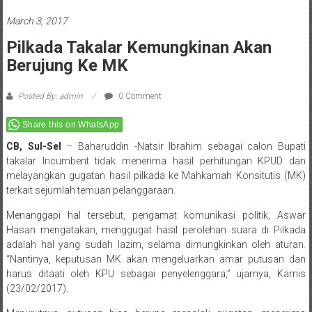
March 3, 2017
Pilkada Takalar Kemungkinan Akan
Berujung Ke MK
Posted By: admin
0 Comment
Share this on WhatsApp
CB, Sul-Sel
– Baharuddin -Natsir Ibrahim sebagai calon Bupati
takalar Incumbent tidak menerima hasil perhitungan KPUD dan
melayangkan gugatan hasil pilkada ke Mahkamah Konsitutis (MK)
terkait sejumlah temuan pelanggaraan.
Menanggapi hal tersebut, pengamat komunikasi politik, Aswar
Hasan mengatakan, menggugat hasil perolehan suara di Pilkada
adalah hal yang sudah lazim, selama dimungkinkan oleh aturan.
“Nantinya, keputusan MK akan mengeluarkan amar putusan dan
harus ditaati oleh KPU sebagai penyelenggara,” ujarnya, Kamis
(23/02/2017).