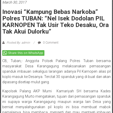
March 30, 2017
Inovasi “Kampung Bebas Narkoba”
Polres TUBAN: “Nel Isek Dodolan PIL
KARNOPEN Tak Usir Teko Desaku, Ora
Tak Akui Dulorku”
Posted By: admin
0 Comment
Share this on WhatsApp
CB, Tuban,- Anggota Polsek Palang Polres Tuban bersama
masyarakat Desa Karangagung melaksanakan pemasangan
spanduk imbauan sekaligus larangan adanya Pil Karnopen alias pil
koplo masuk ke Desanya. Terctat 30 spanduk yang di buat dan akan
dipasang disetiap mulut gang.
Kapolsek Palang AKP Murni Kamariyah SH bersama Kades
Karangagung Murto mengatakan, tujuan dari pemasangan spanduk
ini supaya warga Karangagung maupun warga lain Desa yang
berniat menyalahgunakan pil koplo ini bisa membuat mabok
pamalainya, bisa membaca, mengerti dan mau mentaati imbauan