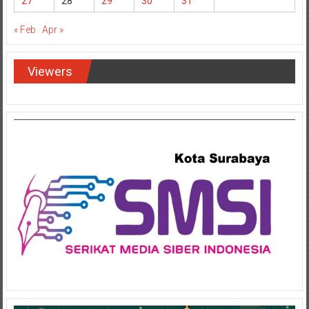
27
28
29
30
31
« Feb
Apr »
Viewers