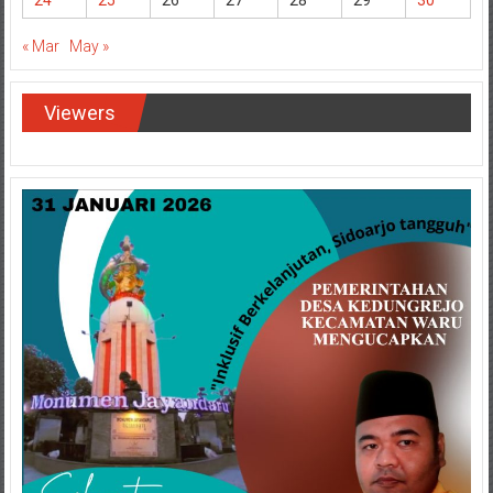
24
25
26
27
28
29
30
« Mar
May »
Viewers