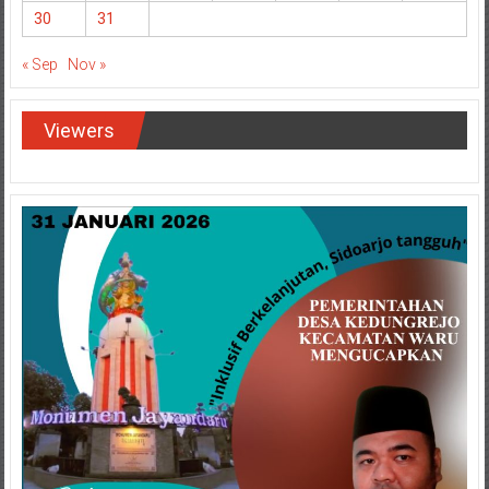
30
31
« Sep
Nov »
Viewers