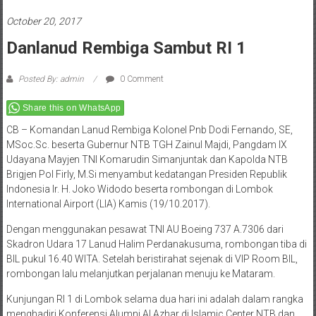
October 20, 2017
Danlanud Rembiga Sambut RI 1
Posted By: admin
0 Comment
Share this on WhatsApp
CB – Komandan Lanud Rembiga Kolonel Pnb Dodi Fernando, SE,
MSoc.Sc. beserta Gubernur NTB TGH Zainul Majdi, Pangdam IX
Udayana Mayjen TNI Komarudin Simanjuntak dan Kapolda NTB
Brigjen Pol Firly, M.Si menyambut kedatangan Presiden Republik
Indonesia Ir. H. Joko Widodo beserta rombongan di Lombok
International Airport (LIA) Kamis (19/10.2017).
Dengan menggunakan pesawat TNI AU Boeing 737 A.7306 dari
Skadron Udara 17 Lanud Halim Perdanakusuma, rombongan tiba di
BIL pukul 16.40 WITA. Setelah beristirahat sejenak di VIP Room BIL,
rombongan lalu melanjutkan perjalanan menuju ke Mataram.
Kunjungan RI 1 di Lombok selama dua hari ini adalah dalam rangka
menghadiri Konferensi Alumni Al Azhar di Islamic Center NTB dan