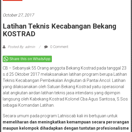
October 27, 2017
Latihan Teknis Kecabangan Bekang
KOSTRAD
Posted By: admin
0 Comment
Share this on WhatsApp
CB – Sebanyak 55 Orang anggota Bekang Kostrad pada tanggal 23
s.d 25 Oktober 2017 melaksanakan latihan program berupa Latihan
Teknis Kecabangan Pembekalan Angkutan di Pantai Ancol. Latihan
yang dilaksanakan oleh Satuan Bekang Kostrad yaitu operasional
alat angkutan airdan latihan teknis jasa intendans yang dipimpin
langsung oleh Kabekang Kostrad Kolonel Cba Agus Santosa, S.Sos
sebagai Komandan Latihan.
Secara umum pada program Latniscab kali ini bertujuan untuk
memeliharan dan meningkatkan kemampuan secara perorangan
maupun kelompok dihadapkan dengan tuntutan profesionalisme
prajurit dan kesiapan satuan dalam mendukung tugas pokok
Kostrad
.