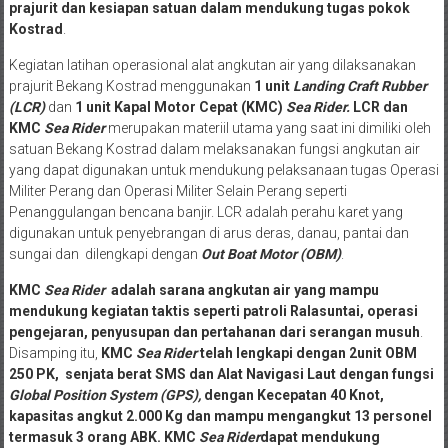
Kegiatan latihan operasional alat angkutan air yang dilaksanakan
prajurit Bekang Kostrad menggunakan
1 unit
Landing Craft Rubber
(LCR)
dan
1 unit Kapal Motor Cepat (KMC)
Sea Rider.
LCR dan
KMC
Sea Rider
merupakan materiil utama yang saat ini dimiliki oleh
satuan Bekang Kostrad dalam melaksanakan fungsi angkutan air
yang dapat digunakan untuk mendukung pelaksanaan tugas Operasi
Militer Perang dan Operasi Militer Selain Perang seperti
Penanggulangan bencana banjir. LCR adalah perahu karet yang
digunakan untuk penyebrangan di arus deras, danau, pantai dan
sungai dan dilengkapi dengan
Out Boat Motor (OBM)
.
KMC
Sea Rider
adalah sarana angkutan air yang mampu
mendukung kegiatan taktis seperti patroli Ralasuntai, operasi
pengejaran, penyusupan dan pertahanan dari serangan musuh
.
Disamping itu,
KMC
Sea Rider
telah lengkapi dengan 2unit OBM
250 PK, senjata berat SMS dan Alat Navigasi Laut dengan fungsi
Global Position System (GPS),
dengan Kecepatan 40 Knot,
kapasitas angkut 2.000 Kg dan mampu mengangkut 13 personel
termasuk 3 orang ABK. KMC
Sea Rider
dapat mendukung
kegiatan angkutan personel dan logistik secara taktis
.