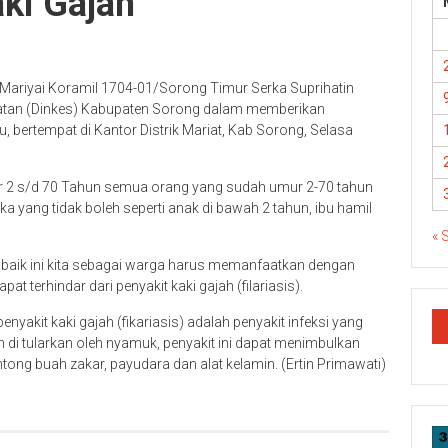
ki Gajah
Mariyai Koramil 1704-01/Sorong Timur Serka Suprihatin
tan (Dinkes) Kabupaten Sorong dalam memberikan
, bertempat di Kantor Distrik Mariat, Kab Sorong, Selasa
r 2 s/d 70 Tahun semua orang yang sudah umur 2-70 tahun
a yang tidak boleh seperti anak di bawah 2 tahun, ibu hamil
« 
baik ini kita sebagai warga harus memanfaatkan dengan
t terhindar dari penyakit kaki gajah (filariasis).
yakit kaki gajah (fikariasis) adalah penyakit infeksi yang
n di tularkan oleh nyamuk, penyakit ini dapat menimbulkan
ong buah zakar, payudara dan alat kelamin. (Ertin Primawati)