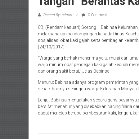
Tangan” Berantas Ka
Posted By: admin
0 Comment
CB, (Pendam kasuari) Sorong – Babinsa Kelurahan 
melaksanakan pendampingan kepada Dinas Keseha
sosialisasi obat kaki gajah serta pembagian kelambu
(24/10/2017).
“Warga yang berhak menerima yaitu mulai dari umu
wajib minum obat pencegah kaki gajah kecuali merek
dan orang sakit berat,” Jelas Babinsa.
Menurut Babinsa adanya program pemerintah yang 
sebaik-baiknya sehingga warga Kelurahan Mariyai dapa
Lanjut Babinsa mengatakan secara garis besarnya pen
bersifat menahun yang disebabkan cacing filaria da
cacat menetap berupa pembesaran kaki, lengan, kant