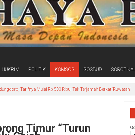
HUKRIM
POLITIK
KOMSOS
SOSBUD
SOROT KA
edungdoro, Tarifnya Mulai Rp 500 Ribu, Tak Terjamah Berkat ‘Ruwatan’
rong Timur “Turun
Oc