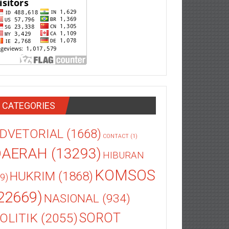
CATEGORIES
DVETORIAL
(1668)
CONTACT
(1)
DAERAH
(13293)
HIBURAN
KOMSOS
HUKRIM
(1868)
9)
22669)
NASIONAL
(934)
OLITIK
(2055)
SOROT