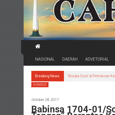
NASIONAL
DAERAH
ADVETORIAL
Breaking News:
‘Wisata Sore’ di Pertokoan K
KOMSOS
October 28, 2017
Babinsa 1704-01/So