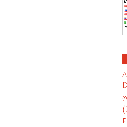
A
(9
(
P