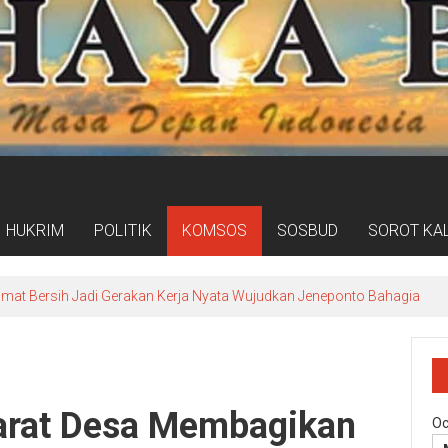
HUKRIM
POLITIK
KOMSOS
SOSBUD
SOROT KA
umat Bersih Jadi Gerakan Kerja Nyata Wujudkan Jeneponto Bahagia
arat Desa Membagikan
Oc