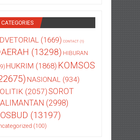
CATEGORIES
DVETORIAL
(1669)
CONTACT
(1)
DAERAH
(13298)
HIBURAN
KOMSOS
HUKRIM
(1868)
9)
22675)
NASIONAL
(934)
OLITIK
(2057)
SOROT
ALIMANTAN
(2998)
SOSBUD
(13197)
ncategorized
(100)