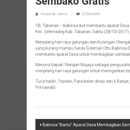
Sembako Gratis
Posted By: admin
0 Comment
CB, Tabanan – Babinsa ikut membantu aparat Desa
Kec. Selemadeg Kab. Tabanan, Sabtu (28/10/2017).
Menjelang hari raya galungan dan Kuningan I Nen
yang kurang mampu Serda Soleman Ottu Babinsa D
membantu aparat Desa untuk membagikan sembako gra
Menurut bapak I Nengah Mujaya sebagai pengusaha 
menjelang hari raya galungan untuk meringankan be
Turut hadiri, Tripides, Para kelian dinas dari 6 Banj
Primawati)
Post
Babinsa “Bantu” Aparat Desa Membagikan Sem