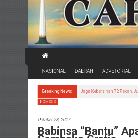
NASIONAL
DAERAH
ADVETORIAL
Breaking News:
Jaga Kebersihan 72 Pekan, J
KOMSOS
October 28, 2017
Babinsa “Bantu” Ap