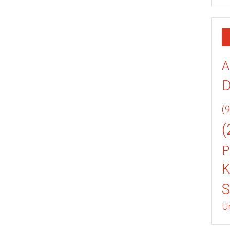
A
(9
(
P
K
U