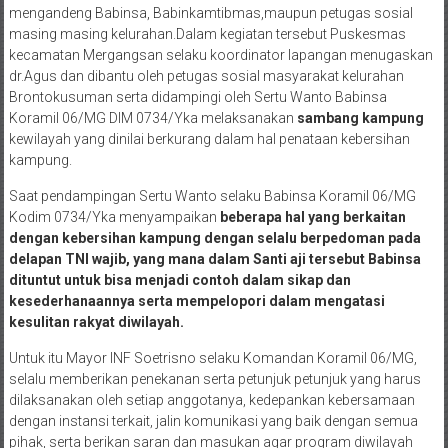
mengandeng Babinsa, Babinkamtibmas,maupun petugas sosial
masing masing kelurahan.Dalam kegiatan tersebut Puskesmas
kecamatan Mergangsan selaku koordinator lapangan menugaskan
dr.Agus dan dibantu oleh petugas sosial masyarakat kelurahan
Brontokusuman serta didampingi oleh Sertu Wanto Babinsa
Koramil 06/MG DIM 0734/Yka melaksanakan
sambang kampung
kewilayah yang dinilai berkurang dalam hal penataan kebersihan
kampung.
Saat pendampingan Sertu Wanto selaku Babinsa Koramil 06/MG
Kodim 0734/Yka menyampaikan
beberapa hal yang berkaitan
dengan kebersihan kampung dengan selalu berpedoman pada
delapan TNI wajib, yang mana dalam Santi aji tersebut Babinsa
dituntut untuk bisa menjadi contoh dalam sikap dan
kesederhanaannya serta mempelopori dalam mengatasi
kesulitan rakyat diwilayah.
Untuk itu Mayor INF Soetrisno selaku Komandan Koramil 06/MG,
selalu memberikan penekanan serta petunjuk petunjuk yang harus
dilaksanakan oleh setiap anggotanya, kedepankan kebersamaan
dengan instansi terkait, jalin komunikasi yang baik dengan semua
pihak, serta berikan saran dan masukan agar program diwilayah