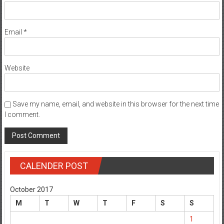
Email
*
Website
Save my name, email, and website in this browser for the next time
I comment.
CALENDER POST
October 2017
M
T
W
T
F
S
S
1