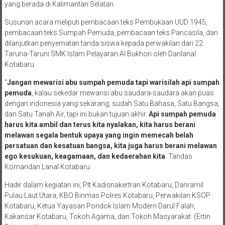
yang berada di Kalimantan Selatan.
Susunan acara meliputi pembacaan teks Pembukaan UUD 1945,
pembacaan teks Sumpah Pemuda, pembacaan teks Pancasila, dan
dilanjutkan penyematan tanda siswa kepada perwakilan dari 22
Taruna-Taruni SMK Islam Pelayaran Al Bukhori oleh Danlanal
Kotabaru.
“
Jangan mewarisi abu sumpah pemuda tapi warisilah api sumpah
pemuda
, kalau sekedar mewarisi abu saudara-saudara akan puas
dengan indonesia yang sekarang, sudah Satu Bahasa, Satu Bangsa,
dan Satu Tanah Air, tapi ini bukan tujuan akhir.
Api sumpah pemuda
harus kita ambil dan terus kita nyalakan, kita harus berani
melawan segala bentuk upaya yang ingin memecah belah
persatuan dan kesatuan bangsa, kita juga harus berani melawan
ego kesukuan, keagamaan, dan kedaerahan kita
. Tandas
Komandan Lanal Kotabaru.
Hadir dalam kegiatan ini, Plt Kadisnakertran Kotabaru, Danramil
Pulau Laut Utara, KBO Binmas Polres Kotabaru, Perwakilan KSOP
Kotabaru, Ketua Yayasan Pondok Islam Modern Darul Falah,
Kakansar Kotabaru, Tokoh Agama, dan Tokoh Masyarakat. (Ertin