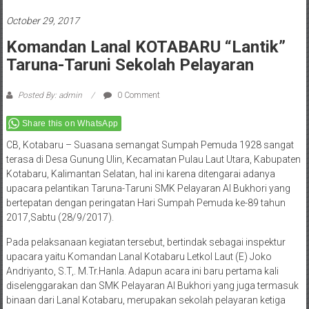
October 29, 2017
Komandan Lanal KOTABARU “Lantik”
Taruna-Taruni Sekolah Pelayaran
Posted By: admin
0 Comment
Share this on WhatsApp
CB, Kotabaru – Suasana semangat Sumpah Pemuda 1928 sangat
terasa di Desa Gunung Ulin, Kecamatan Pulau Laut Utara, Kabupaten
Kotabaru, Kalimantan Selatan, hal ini karena ditengarai adanya
upacara pelantikan Taruna-Taruni SMK Pelayaran Al Bukhori yang
bertepatan dengan peringatan Hari Sumpah Pemuda ke-89 tahun
2017,Sabtu (28/9/2017).
Pada pelaksanaan kegiatan tersebut, bertindak sebagai inspektur
upacara yaitu Komandan Lanal Kotabaru Letkol Laut (E) Joko
Andriyanto, S.T,. M.Tr.Hanla. Adapun acara ini baru pertama kali
diselenggarakan dan SMK Pelayaran Al Bukhori yang juga termasuk
binaan dari Lanal Kotabaru, merupakan sekolah pelayaran ketiga