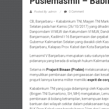
Puslemasmil – Bab
Posted By: admin
0 Comment
CB, Banjarbaru – Kababinkum TNI, Mayjen TNI Mar
Selatan pada hari Kamis (26/10/2017) yang dihadir
Danpomdam VI MLW dan Kakumdam VI MLW, Dandenpom
Banjarmasin, Kadilmil I-16 Banjarmasin dan pejabat m
Gubernur Kalimantan Selatan yang diwakili oleh Kas
Banjarbaru, Kalapas Prov. Kalsel dan Kota Banjarba
Lemasmil V Banjarbaru merupakan satu-satunya tem
pidananya yang berada di wilayah hukum Kalimanta
Selama ini
Prajurit Binaan (Prabin)
melaksanakan pi
menyulitkan pembinaan dan pengawasan dari kesatua
prajurit lainnya karena militer memiliki
esprit de cor
Kababinkum TNI yang juga didampingi oleh Kapuslem
(Brigjen TNI Sumartono, SH, MH) mengatakan, Lema
pembinaan di bidang ketrampilan, kemampuan kepr
bantuan dari wilayah sekitar dalam pelaksanaan tug
BLK Prop Kalsel yang berada hanya 2 km dari Lemas