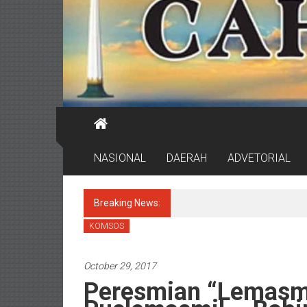
NASIONAL
DAERAH
ADVETORIAL
Breaking News:
Hadiri MPLS SRT 2 Surabaya, 
KOMSOS
October 29, 2017
Peresmian “Lemasmi