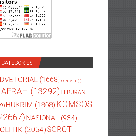
CATEGORIES
DVETORIAL
(1668)
CONTACT
(1)
DAERAH
(13292)
HIBURAN
KOMSOS
HUKRIM
(1868)
9)
22667)
NASIONAL
(934)
OLITIK
(2054)
SOROT