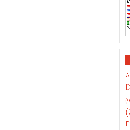
A
(9
(
P