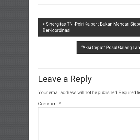
Post
Sinergitas TNI-Polri Kalbar : Bukan Mencari Sia
BerKoordinasi
navigation
“Aksi Cepat” Posal Galang La
Leave a Reply
Your email address will not be published.
Required f
Comment
*