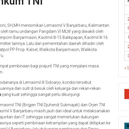
inkum TNI
koni, SH,MH meresmikan Lemasmil V Banjarbaru, Kalimantan
i oleh tamu undangan Pangdam VI MLW yang diwakili oleh
 Banjarmasin, Kaotmil III-15 Balikpapan, Kaotmil III-16
iliter lainnya. Lalu dari pemerintahan daerah dihadiri oleh
atpol PP Prop. Kalsel, Walikota Banjarmasin, Walikota
ru.
pat pembinaan bagi prajurit TNI yang menjalani masa
« 
n.
dananya di Lemasmil III Sidoarjo, kondisi tersebut
nnya dan sulit di besuk oleh keluarga dan rekan-rekan
p
yang kuat sehingga sangat perlu dikunjungi.
asmil TNI (Brigjen TNI Djuhendi Sukmajati) dan Orjen TNI
smil V Banjarbaru masih jauh dari ideal untuk melaksanakan
ajuritan dan IT sehingga sangat memerlukan dukungan
asnya seperti pembinaan ketrampilan yang dapat dititipkan ke
mil V Banjarbaru, lalu dukungan pembinaan dari Dinas