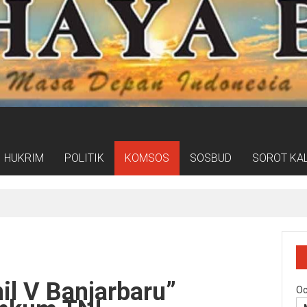
HUKRIM
POLITIK
KOMSOS
SOSBUD
SOROT KA
Wali Kota Eri Cahyadi Dorong Ratusan Pelajar Jadi Pemimpin Berkarakt
l V Banjarbaru”
Oc