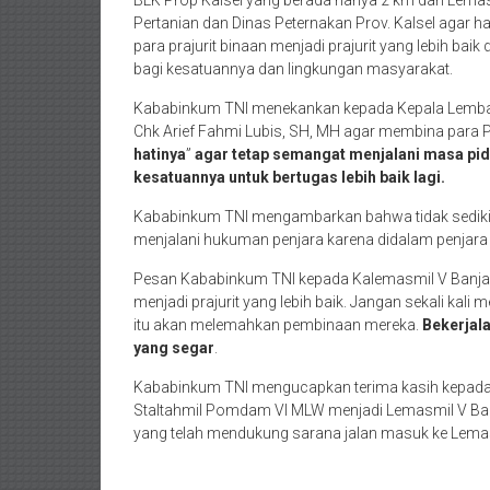
Pertanian dan Dinas Peternakan Prov. Kalsel agar 
para prajurit binaan menjadi prajurit yang lebih b
bagi kesatuannya dan lingkungan masyarakat.
Kababinkum TNI menekankan kepada Kepala Lembaga
Chk Arief Fahmi Lubis, SH, MH agar membina para Pra
hatinya
”
agar tetap semangat menjalani masa pid
kesatuannya untuk bertugas lebih baik lagi.
Kababinkum TNI mengambarkan bahwa tidak sedikit 
menjalani hukuman penjara karena didalam penjara m
Pesan Kababinkum TNI kepada Kalemasmil V Banjar
menjadi prajurit yang lebih baik. Jangan sekali kal
itu akan melemahkan pembinaan mereka.
Bekerjala
yang segar
.
Kababinkum TNI mengucapkan terima kasih kepada
Staltahmil Pomdam VI MLW menjadi Lemasmil V Banj
yang telah mendukung sarana jalan masuk ke Lemasm