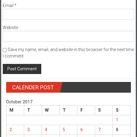
Email
*
Website
Save my name, email, and website in this browser for the next time
I comment.
CALENDER POST
October 2017
M
T
W
T
F
S
S
1
2
3
4
5
6
7
8