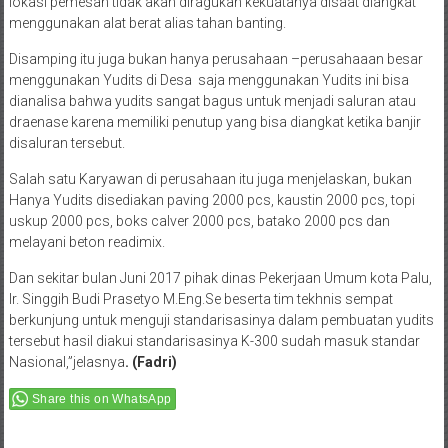
Sis. Aljufri di Kota Palu, Pembangunan menggunakan Yudits sangat
rapi bahkan didalam pengangkutan ke mobil sampai diturunkan dari
lokasi pemesan tidak akan diragukan kekuatanya disaat diangkat
menggunakan alat berat alias tahan banting.
Disamping itu juga bukan hanya perusahaan –perusahaaan besar
menggunakan Yudits di Desa saja menggunakan Yudits ini bisa
dianalisa bahwa yudits sangat bagus untuk menjadi saluran atau
draenase karena memiliki penutup yang bisa diangkat ketika banjir
disaluran tersebut.
Salah satu Karyawan di perusahaan itu juga menjelaskan, bukan
Hanya Yudits disediakan paving 2000 pcs, kaustin 2000 pcs, topi
uskup 2000 pcs, boks calver 2000 pcs, batako 2000 pcs dan
melayani beton readimix.
Dan sekitar bulan Juni 2017 pihak dinas Pekerjaan Umum kota Palu,
Ir. Singgih Budi Prasetyo M.Eng.Se beserta tim tekhnis sempat
berkunjung untuk menguji standarisasinya dalam pembuatan yudits
tersebut hasil diakui standarisasinya K-300 sudah masuk standar
Nasional,”jelasnya
. (Fadri)
Share this on WhatsApp