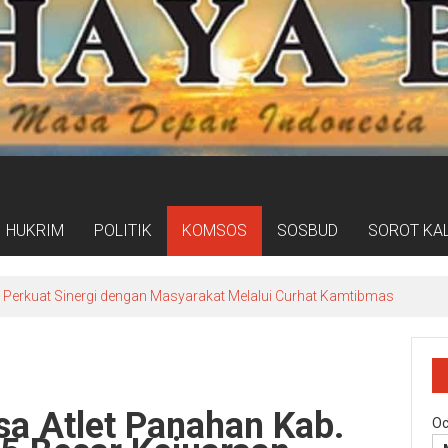
HUKRIM
POLITIK
KOMSOS
SOSBUD
SOROT KA
o Perkuat Sinergi dengan Masyarakat Melalui Curhat Kamtibmas
sa Atlet Panahan Kab.
Oc