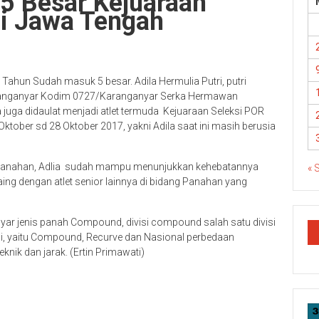
5 Besar Kejuaraan
si Jawa Tengah
Tahun Sudah masuk 5 besar. Adila Hermulia Putri, putri
aranganyar Kodim 0727/Karanganyar Serka Hermawan
uga didaulat menjadi atlet termuda Kejuaraan Seleksi POR
ktober sd 28 Oktober 2017, yakni Adila saat ini masih berusia
n Panahan, Adlia sudah mampu menunjukkan kehebatannya
« 
aing dengan atlet senior lainnya di bidang Panahan yang
yar jenis panah Compound, divisi compound salah satu divisi
si, yaitu Compound, Recurve dan Nasional perbedaan
eknik dan jarak. (Ertin Primawati)