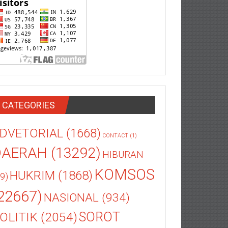
CATEGORIES
DVETORIAL
(1668)
CONTACT
(1)
DAERAH
(13292)
HIBURAN
KOMSOS
HUKRIM
(1868)
9)
22667)
NASIONAL
(934)
OLITIK
(2054)
SOROT