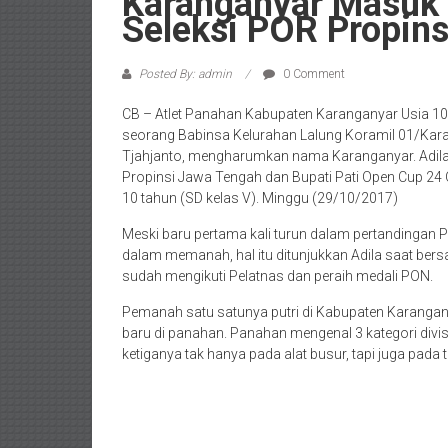
Karanganyar Masuk 
Seleksi POR Propin
Posted By: admin
0 Comment
CB – Atlet Panahan Kabupaten Karanganyar Usia 10 
seorang Babinsa Kelurahan Lalung Koramil 01/K
Tjahjanto, mengharumkan nama Karanganyar. Adila j
Propinsi Jawa Tengah dan Bupati Pati Open Cup 24 O
10 tahun (SD kelas V). Minggu (29/10/2017)
Meski baru pertama kali turun dalam pertandinga
dalam memanah, hal itu ditunjukkan Adila saat bers
sudah mengikuti Pelatnas dan peraih medali PON.
Pemanah satu satunya putri di Kabupaten Karangan
baru di panahan. Panahan mengenal 3 kategori divi
ketiganya tak hanya pada alat busur, tapi juga pada t