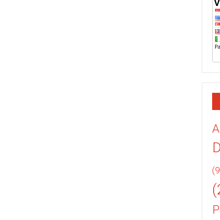
A
(9
(
P