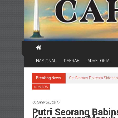
NASIONAL
DAERAH
ADVETORIAL
Breaking News:
Sat Binmas Polresta Sidoarj
KOMSOS
October 30, 2017
Putri Seorang Babin