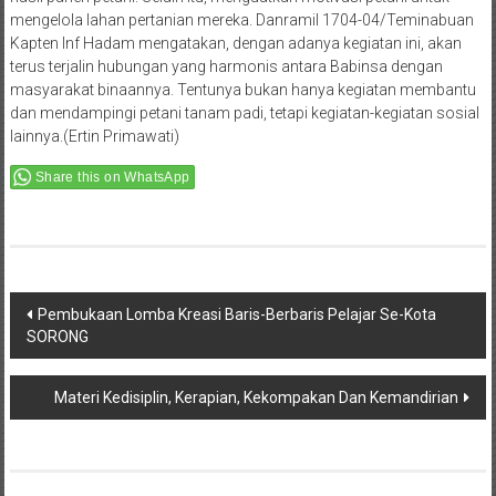
mengelola lahan pertanian mereka. Danramil 1704-04/Teminabuan
Kapten Inf Hadam mengatakan, dengan adanya kegiatan ini, akan
terus terjalin hubungan yang harmonis antara Babinsa dengan
masyarakat binaannya. Tentunya bukan hanya kegiatan membantu
dan mendampingi petani tanam padi, tetapi kegiatan-kegiatan sosial
lainnya.(Ertin Primawati)
Share this on WhatsApp
Post
Pembukaan Lomba Kreasi Baris-Berbaris Pelajar Se-Kota
SORONG
navigation
Materi Kedisiplin, Kerapian, Kekompakan Dan Kemandirian