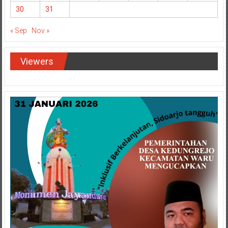
30
31
« Sep
Nov »
Viewers