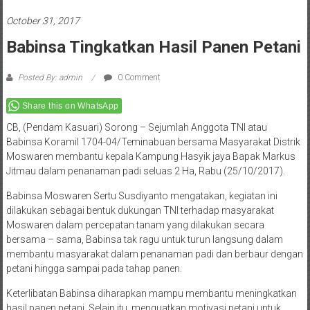
October 31, 2017
Babinsa Tingkatkan Hasil Panen Petani
Posted By: admin
0 Comment
Share this on WhatsApp
CB, (Pendam Kasuari) Sorong – Sejumlah Anggota TNI atau
Babinsa Koramil 1704-04/Teminabuan bersama Masyarakat Distrik
Moswaren membantu kepala Kampung Hasyik jaya Bapak Markus
Jitmau dalam penanaman padi seluas 2 Ha, Rabu (25/10/2017).
Babinsa Moswaren Sertu Susdiyanto mengatakan, kegiatan ini
dilakukan sebagai bentuk dukungan TNI terhadap masyarakat
Moswaren dalam percepatan tanam yang dilakukan secara
bersama – sama, Babinsa tak ragu untuk turun langsung dalam
membantu masyarakat dalam penanaman padi dan berbaur dengan
petani hingga sampai pada tahap panen.
Keterlibatan Babinsa diharapkan mampu membantu meningkatkan
hasil panen petani. Selain itu, menguatkan motivasi petani untuk