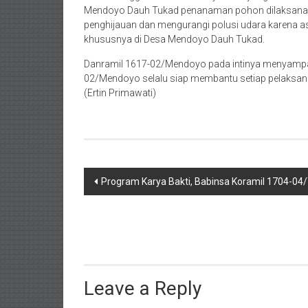
Mendoyo Dauh Tukad penanaman pohon dilaksanak
penghijauan dan mengurangi polusi udara karena a
khususnya di Desa Mendoyo Dauh Tukad.
Danramil 1617-02/Mendoyo pada intinya menyampai
02/Mendoyo selalu siap membantu setiap pelaksana
(Ertin Primawati)
Post
Program Karya Bakti, Babinsa Koramil 1704-0
navigation
Leave a Reply