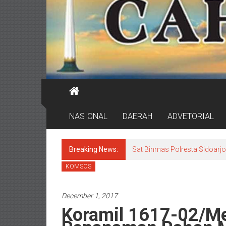
NASIONAL
DAERAH
ADVETORIAL
Breaking News:
Sat Binmas Polresta Sidoarj
KOMSOS
December 1, 2017
Koramil 1617-02/M