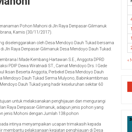
Mahoni
enanaman Pohon Mahoni di Jln Raya Denpasar-Gilimanuk
rana, Kamis (30/11/2017).
ng diselenggarakan oleh Desa Mendoyo Dauh Tukad bersama
di Jln Raya Denpasar-Gilimanuk Desa Mendoyo Dauh Tukad.
ti Jembrana I Made Kembang Hartawan S.E., Anggota DPRD
« 
aksi PDIP Dewa Wiratnadi ST., Camat Mendoyo Drs. I Gede
ul Iksan Beserta Anggota, Perbekel Desa Mendoyo Dauh
a Desa Mendoyo Dauh Tukad Serma Mulyono, Babinkamtibmas
endoyo Dauh Tukad yang hadir keseluruhan sekitar 60
ujuan untuk melaksanakan penghijauan dan mengurangi
alan Raya Denpasar-Gilimanuk, adapun jenis pohon yang
ohon jenis Mohoni dengan Jumlah 138 pohon
ada intinya menyampaikan ucapan trimakasih kepada
dir membantu pelaksanaan kegiatan penghijauan di Desa