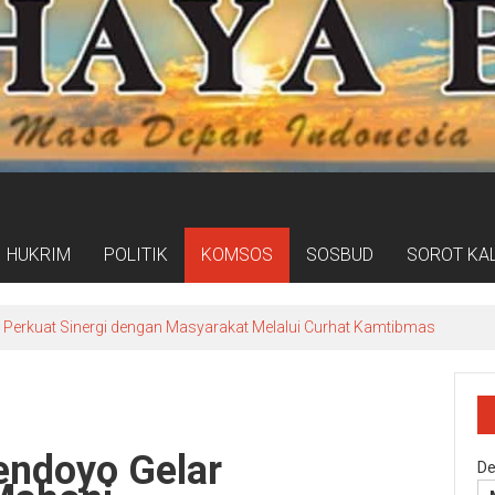
HUKRIM
POLITIK
KOMSOS
SOSBUD
SOROT KA
o Perkuat Sinergi dengan Masyarakat Melalui Curhat Kamtibmas
endoyo Gelar
De