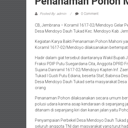
Penanaman Pohon 
Posted By: admin
0 Comment
CB, Jembrana – Koramil 1617-02/Mendoyo Gelar P
Desa Mendoyo Dauh Tukad Kec. Mendoyo Kab. Jemb
Kegiatan Karya Bakti Penanaman Pohon Mahoni ya
Koramil 1617-02/Mendoyo dilaksanakan bertempat 
Hadir dalam giat tersebut diantaranya Wakil Bupa
Fraksi PDIP Putu Suegardana Cita, Anggota DPRD Fr
Sujana Danramil 1617-02/Mendoyo Kapten Inf. Zaen
Tukad I Gusti Putu Ediana, beserta Staf, Babins
Desa Mendoyo Dauh Tukad serta masyarakat Desa M
orang
Penanaman Pohon dilaksanakan secara umum bert
polusi udara karena asap kendaraan di sepanjang j
ditanam di sepanjang kiri dan kanan jalan yaitu P
Penyampaian Perbekel Desa Mendoyo Dauh Tukad p
seluruh anggota TNI dan masyarakat yang turut ha