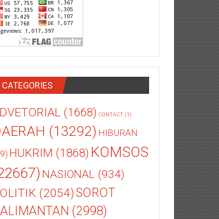
CATEGORIES
DVETORIAL
(1668)
CONTACT
(1)
DAERAH
(13292)
HIBURAN
KOMSOS
HUKRIM
(1868)
9)
22667)
NASIONAL
(934)
OLITIK
(2054)
SOROT
ALIMANTAN
(2998)