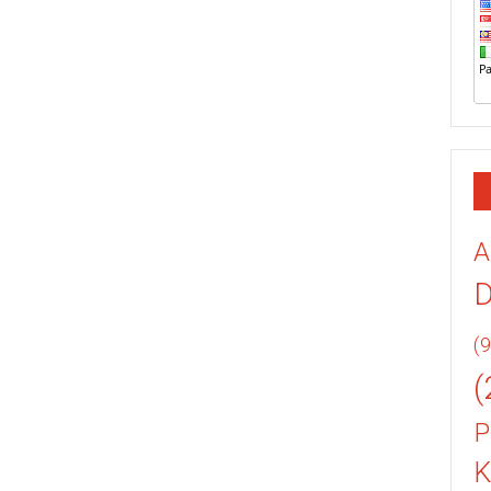
A
(9
(
P
K