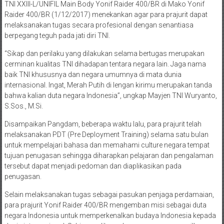
melaksanakan tugas secara profesional dengan senantiasa
berpegang teguh pada jati diri TNI.
“Sikap dan perilaku yang dilakukan selama bertugas merupakan
cerminan kualitas TNI dihadapan tentara negara lain. Jaga nama
baik TNI khususnya dan negara umumnya di mata dunia
internasional. Ingat, Merah Putih di lengan kirimu merupakan tanda
bahwa kalian duta negara Indonesia”, ungkap Mayjen TNI Wuryanto,
S.Sos., M.Si.
Disampaikan Pangdam, beberapa waktu lalu, para prajurit telah
melaksanakan PDT (Pre Deployment Training) selama satu bulan
untuk mempelajari bahasa dan memahami culture negara tempat
tujuan penugasan sehingga diharapkan pelajaran dan pengalaman
tersebut dapat menjadi pedoman dan diaplikasikan pada
penugasan.
Selain melaksanakan tugas sebagai pasukan penjaga perdamaian,
para prajurit Yonif Raider 400/BR mengemban misi sebagai duta
negara Indonesia untuk memperkenalkan budaya Indonesia kepada
dunia internasional. Sehingga diharapkan mampu menampilkan
budaya Indonesia secara menarik sehingga dapat menghibur