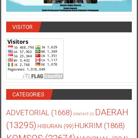
VISITOR
CATEGORIES
DAERAH
ADVETORIAL
(1668)
CONTACT
(1)
(13295)
HUKRIM
(1868)
HIBURAN
(99)
KOMSOS
(22674)
NASIONAL
(934)
POLITIK
(2056)
SOROT