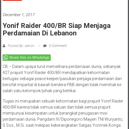
December 1, 2017
Yonif Raider 400/BR Siap Menjaga
Perdamaian Di Lebanon
Posted By: admin
0 Comment
Share this on WhatsApp
CB – Dalam upaya turut memelihara perdamaian dunia, sebanyak
427 prajurit Yonif Raider 400/BR mendapatkan kehormatan
bertugas sebagai peace keeper/pasukan penjaga perdamaian dan
bersifat impartial di bawah bendera PBB dengan tidak memihak ke
salah satu kelompok/pihak yang bertikai.
Tugas ini merupakan sebuah kehormatan bagi prajurit Yonif Raider
400/BR karena tidak semua satuan dan tidak semua prajurit
mempunyai kesempatan untuk berangkat penugasan misi
perdamaian dunia. Pangdam IV/Diponegoro Mayjen TNI Wuryanto,
S.Sos., M.Si. saat melepas keberangkatan Satgas Yonmek Konga
TNI XXIII-L/UNIFIL Main Body Yonif Raider 400/BR di Mako Yonif
Raider 400/BR (1/12/2017) menekankan agar para prajurit dapat