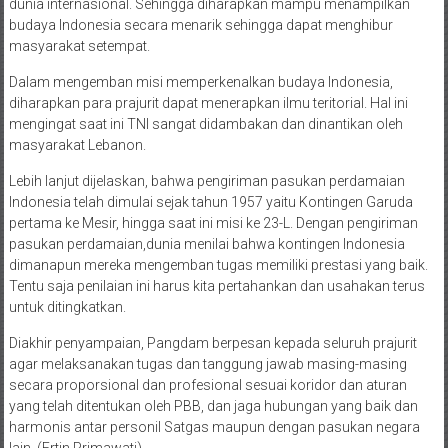
masyarakat setempat.
Dalam mengemban misi memperkenalkan budaya Indonesia,
diharapkan para prajurit dapat menerapkan ilmu teritorial. Hal ini
mengingat saat ini TNI sangat didambakan dan dinantikan oleh
masyarakat Lebanon.
Lebih lanjut dijelaskan, bahwa pengiriman pasukan perdamaian
Indonesia telah dimulai sejak tahun 1957 yaitu Kontingen Garuda
pertama ke Mesir, hingga saat ini misi ke 23-L. Dengan pengiriman
pasukan perdamaian,dunia menilai bahwa kontingen Indonesia
dimanapun mereka mengemban tugas memiliki prestasi yang baik.
Tentu saja penilaian ini harus kita pertahankan dan usahakan terus
untuk ditingkatkan.
Diakhir penyampaian, Pangdam berpesan kepada seluruh prajurit
agar melaksanakan tugas dan tanggung jawab masing-masing
secara proporsional dan profesional sesuai koridor dan aturan
yang telah ditentukan oleh PBB, dan jaga hubungan yang baik dan
harmonis antar personil Satgas maupun dengan pasukan negara
lain. (Ertin Primawati)
Share this on WhatsApp