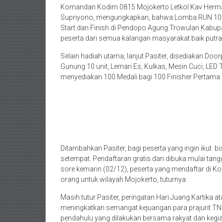
Komandan Kodim 0815 Mojokerto Letkol Kav Herma
Supriyono, mengungkapkan, bahwa Lomba RUN 10K
Start dan Finish di Pendopo Agung Trowulan Kabup
peserta dari semua kalangan masyarakat baik putra 
Selain hadiah utama, lanjut Pasiter, disediakan Do
Gunung 10 unit, Lemari Es, Kulkas, Mesin Cuci, LED 
menyediakan 100 Medali bagi 100 Finisher Pertama p
Ditambahkan Pasiter, bagi peserta yang ingin ikut 
setempat. Pendaftaran gratis dan dibuka mulai ta
sore kemarin (02/12), peserta yang mendaftar di 
orang untuk wilayah Mojokerto, tuturnya.
Masih tutur Pasiter, peringatan Hari Juang Kartika
meningkatkan semangat kejuangan para prajurit T
pendahulu yang dilakukan bersama rakyat dan kegi