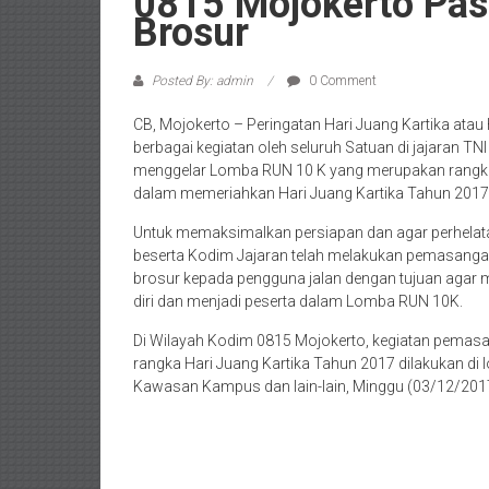
0815 Mojokerto Pas
Brosur
Posted By: admin
0 Comment
CB, Mojokerto – Peringatan Hari Juang Kartika atau
berbagai kegiatan oleh seluruh Satuan di jajaran T
menggelar Lomba RUN 10 K yang merupakan rangka
dalam memeriahkan Hari Juang Kartika Tahun 2017
Untuk memaksimalkan persiapan dan agar perhelata
beserta Kodim Jajaran telah melakukan pemasangan
brosur kepada pengguna jalan dengan tujuan agar m
diri dan menjadi peserta dalam Lomba RUN 10K.
Di Wilayah Kodim 0815 Mojokerto, kegiatan pemas
rangka Hari Juang Kartika Tahun 2017 dilakukan di l
Kawasan Kampus dan lain-lain, Minggu (03/12/201