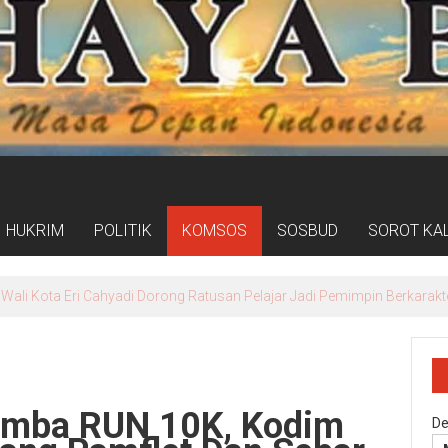
HUKRIM
POLITIK
KOMSOS
SOSBUD
SOROT KA
Wali Kota Eri Cahyadi Dorong Ratusan Pelajar Jadi Pemimpin Berkarakt
omba RUN 10K, Kodim
De