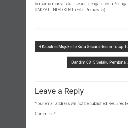
bersama masyarakat, sesuai dengan Tema Pering
RAKYAT TNI AD KUAT. (Ertin Primawati)
Post
Kapolres Mojokerto Kota Secara Resmi Tutup T
navigation
Dandim 0815 Selaku Pembina,
Leave a Reply
Your email address will not be published.
Required f
Comment
*