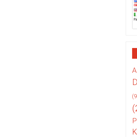
A
(9
(
P
K