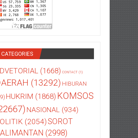
CATEGORIES
DVETORIAL
(1668)
CONTACT
(1)
DAERAH
(13292)
HIBURAN
KOMSOS
HUKRIM
(1868)
9)
22667)
NASIONAL
(934)
OLITIK
(2054)
SOROT
ALIMANTAN
(2998)