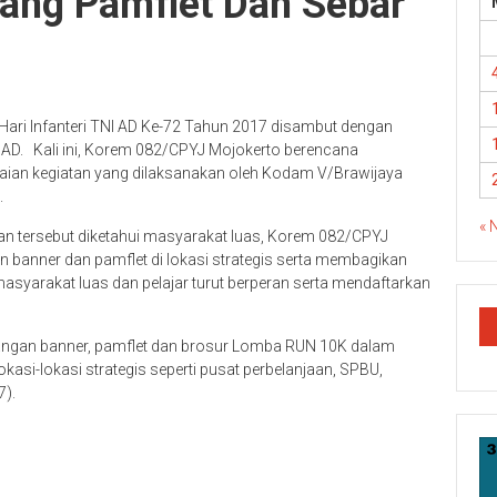
ang Pamflet Dan Sebar
 Hari Infanteri TNI AD Ke-72 Tahun 2017 disambut dengan
NI AD. Kali ini, Korem 082/CPYJ Mojokerto berencana
ian kegiatan yang dilaksanakan oleh Kodam V/Brawijaya
.
« 
n tersebut diketahui masyarakat luas, Korem 082/CPYJ
 banner dan pamflet di lokasi strategis serta membagikan
asyarakat luas dan pelajar turut berperan serta mendaftarkan
angan banner, pamflet dan brosur Lomba RUN 10K dalam
okasi-lokasi strategis seperti pusat perbelanjaan, SPBU,
7).