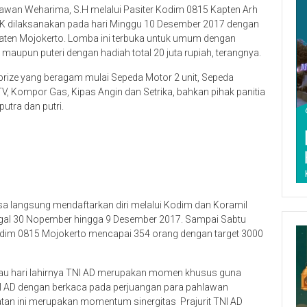
wan Weharima, S.H melalui Pasiter Kodim 0815 Kapten Arh
 dilaksanakan pada hari Minggu 10 Desember 2017 dengan
aten Mojokerto. Lomba ini terbuka untuk umum dengan
maupun puteri dengan hadiah total 20 juta rupiah, terangnya.
orprize yang beragam mulai Sepeda Motor 2 unit, Sepeda
TV, Kompor Gas, Kipas Angin dan Setrika, bahkan pihak panitia
utra dan putri.
bisa langsung mendaftarkan diri melalui Kodim dan Koramil
nggal 30 Nopember hingga 9 Desember 2017. Sampai Sabtu
Kodim 0815 Mojokerto mencapai 354 orang dengan target 3000
 atau hari lahirnya TNI AD merupakan momen khusus guna
NI AD dengan berkaca pada perjuangan para pahlawan
atan ini merupakan momentum sinergitas Prajurit TNI AD