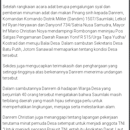
Setelah rangkaian acara adat berupa pengalungan syal dan
pemberian minuman adat dan makan Pinang sirih kepada Danrem,
Komandan Komando Distrik Militer (Dandim) 1507/Saumlaki, Letkol
Inf Ryan Heryawan dan Danyonif 734/Satria Nusa Samudra, Mayor
Inf Mario Christian Noya mendampingi Rombongan meninjau Pos
Satgas Pengamanan Daerah Rawan Yonif R 515/Urga Tapa Yudha/
Kostrad dan menuju Balai Desa. Dalam sambutan Sekretaris Desa
Batu Putih, Jotom Sanawail memaparkan tentang kondisi Desa
tersebut.
Sekdes juga mengucapkan terimakasih dan penghargaan yang
setinggi-tingginya atas berkenannya Danrem menerima undangan
tersebut.
Dalam sambutannya Danrem di hadapan Warga Desa yang
berjumlah 40 orang tersebut mengatakan bahwa Saumlaki masih
terbilang daerah yang masih hijau sehingga perlu untuk
memperhatikan lingkungan, menjaga serta melestarikan alam.
Danrem Christian juga menanggapi tentang lapangan pekerjaan
terutama minat pemuda Desa setempat untuk menjadi anggota TNI.
“Untuk menjadi seorang Prajurit TNI, entah itu Angkatan Darat, Laut,