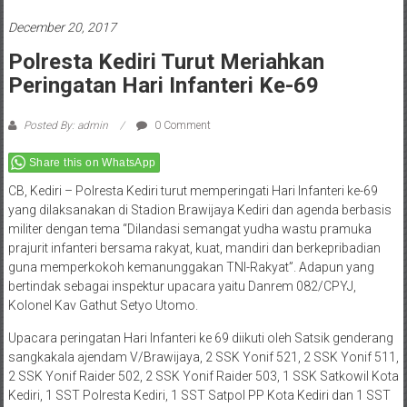
December 20, 2017
Polresta Kediri Turut Meriahkan
Peringatan Hari Infanteri Ke-69
Posted By: admin
0 Comment
Share this on WhatsApp
CB, Kediri – Polresta Kediri turut memperingati Hari Infanteri ke-69
yang dilaksanakan di Stadion Brawijaya Kediri dan agenda berbasis
militer dengan tema “Dilandasi semangat yudha wastu pramuka
prajurit infanteri bersama rakyat, kuat, mandiri dan berkepribadian
guna memperkokoh kemanunggakan TNI-Rakyat”. Adapun yang
bertindak sebagai inspektur upacara yaitu Danrem 082/CPYJ,
Kolonel Kav Gathut Setyo Utomo.
Upacara peringatan Hari Infanteri ke 69 diikuti oleh Satsik genderang
sangkakala ajendam V/Brawijaya, 2 SSK Yonif 521, 2 SSK Yonif 511,
2 SSK Yonif Raider 502, 2 SSK Yonif Raider 503, 1 SSK Satkowil Kota
Kediri, 1 SST Polresta Kediri, 1 SST Satpol PP Kota Kediri dan 1 SST