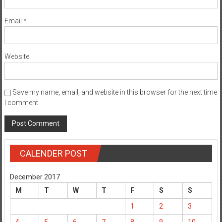
Email
*
Website
Save my name, email, and website in this browser for the next time
I comment.
CALENDER POST
December 2017
M
T
W
T
F
S
S
1
2
3