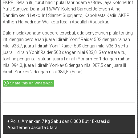
FKPPI. Selain itu, turut hadir pula Danrindam V/Brawijaya Kolonel Inf
Yufti Sanjaya, Danribif 16/WY, Kolonel Samuel Jeferson Aling,
Dandim kediri Letkol Inf Slamet Suprijanto, Kapolresta Kediri AKBP
Anthon Haryadi dan Walikota Kediri Abdullah Abubakar.
Dalam pelaksanaan upacara tersebut, ada penyerahan piala tonting
inti dengan perolehan juara I diraih Yonif Raider 502 dengan raihan
nilai 938,7, juara II diraih Yonif Raider 509 dengan nilai 936,0 serta
juara III diraih Yonif Raider 503 dengan nilai 933,0. Sementara itu,
tonting pengantar satuan, juara I diraih Yonarmed 1 dengan raihan
nilai 994,0, juara II diraih Yonkav 8 dengan nilai 987,5 dan juara III
diraih Yonkes 2 dengan nilai 984,5. (Febe)
Share this on WhatsApp
Post
Polisi Amankan 7 Kg Sabu dan 6.000 Butir Ekstasi di
Apartemen Jakarta Utara
navigation