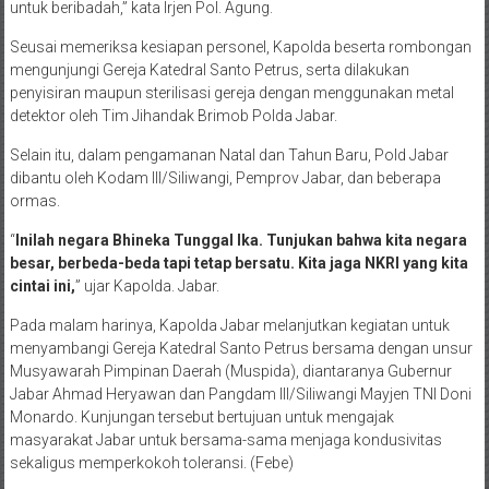
Kota Bandung kondusif. Laksanakan tugas dengan ikhlas dan niat
untuk beribadah,” kata Irjen Pol. Agung.
Seusai memeriksa kesiapan personel, Kapolda beserta rombongan
mengunjungi Gereja Katedral Santo Petrus, serta dilakukan
penyisiran maupun sterilisasi gereja dengan menggunakan metal
detektor oleh Tim Jihandak Brimob Polda Jabar.
Selain itu, dalam pengamanan Natal dan Tahun Baru, Pold Jabar
dibantu oleh Kodam III/Siliwangi, Pemprov Jabar, dan beberapa
ormas.
“
Inilah negara Bhineka Tunggal Ika. Tunjukan bahwa kita negara
besar, berbeda-beda tapi tetap bersatu. Kita jaga NKRI yang kita
cintai ini,
” ujar Kapolda. Jabar.
Pada malam harinya, Kapolda Jabar melanjutkan kegiatan untuk
menyambangi Gereja Katedral Santo Petrus bersama dengan unsur
Musyawarah Pimpinan Daerah (Muspida), diantaranya Gubernur
Jabar Ahmad Heryawan dan Pangdam III/Siliwangi Mayjen TNI Doni
Monardo. Kunjungan tersebut bertujuan untuk mengajak
masyarakat Jabar untuk bersama-sama menjaga kondusivitas
sekaligus memperkokoh toleransi. (Febe)