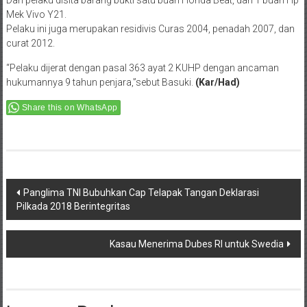
Dari pelaku disita barang bukti satu buah Honda Beat, dan 1 buah Hp
Mek Vivo Y21.
Pelaku ini juga merupakan residivis Curas 2004, penadah 2007, dan
curat 2012.
“Pelaku dijerat dengan pasal 363 ayat 2 KUHP dengan ancaman
hukumannya 9 tahun penjara,”sebut Basuki.
(Kar/Had)
Share this on WhatsApp
Post
Panglima TNI Bubuhkan Cap Telapak Tangan Deklarasi
Pilkada 2018 Berintegritas
navigation
Kasau Menerima Dubes RI untuk Swedia