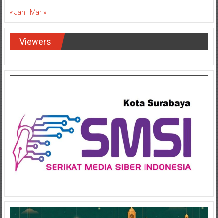
« Jan
Mar »
Viewers