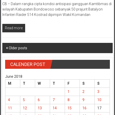
CB – Dalam rangka cipta kondisi antisipasi gangguan Kamtibmas di
wilayah Kabupaten Bondowoso sebanyak 50 prajurit Batalyon
Infanteri Raider 514 Kostrad dipimpin Wakil Komandan
Read more
Posts
Older posts
navigation
CALENDER POST
June 2018
M
T
W
T
F
S
S
1
2
3
4
5
6
7
8
9
10
11
12
13
14
15
16
17