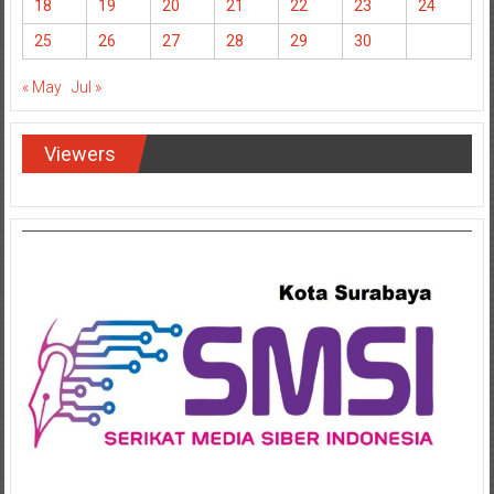
18
19
20
21
22
23
24
25
26
27
28
29
30
« May
Jul »
Viewers