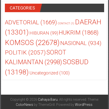
CATEGORIES
DAERAH
ADVETORIAL
(1669)
CONTACT
(1)
(13301)
HUKRIM
(1868)
HIBURAN
(99)
KOMSOS
(22678)
NASIONAL
(934)
POLITIK
(2057)
SOROT
SOSBUD
KALIMANTAN
(2998)
(13198)
Uncategorized
(100)
Copyright © 2026
Cahaya Baru
. All rights reserved. Theme:
ColorNews
by ThemeGrill. Powered by
WordPress
.