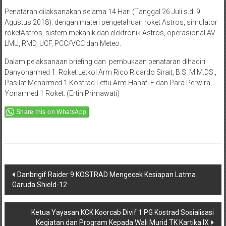
mengawakialutsista Astros sehingga menjadi prajurit yang
profesinal modern, cerdas dan tangguh.
Penataran dilaksanakan selama 14 Hari (Tanggal 26 Juli s.d. 9
Agustus 2018). dengan materi pengetahuan roket Astros, simulator
roketAstros, sistem mekanik dan elektronik Astros, operasional AV
LMU, RMD, UCF, PCC/VCC dan Meteo.
Dalam pelaksanaan briefing dan pembukaan penataran dihadiri
Danyonarmed 1 Roket Letkol Arm Rico Ricardo Sirait, B.S. M.M.DS.,
Pasilat Menarmed 1 Kostrad Lettu Arm Hanafi F dan Para Perwira
Yonarmed 1 Roket. (Ertin Primawati)
Share this on WhatsApp
Post
Danbrigif Raider 9 KOSTRAD Mengecek Kesiapan Latma
Garuda Shield-12
navigation