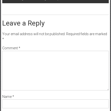
Ketua Yayasan KCK Koorcab Divif 1 PG Kostrad Sosialisasi
Kegiatan dan Program Kepada Wali Murid TK Kartika IX
Leave a Reply
Your email address will not be published.
Required fields are marked
*
Comment
*
Name
*