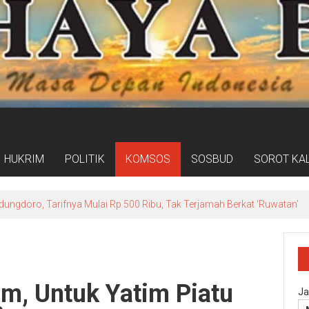
HUKRIM
POLITIK
KOMSOS
SOSBUD
SOROT KA
ogram Kampung Pancasila Terakomodasi Dalam Raperda Kampung Ce
m, Untuk Yatim Piatu
Ja