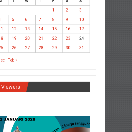
M
T
W
T
F
S
S
1
2
3
4
5
6
7
8
9
10
11
12
13
14
15
16
17
18
19
20
21
22
23
24
25
26
27
28
29
30
31
Dec
Feb »
Viewers