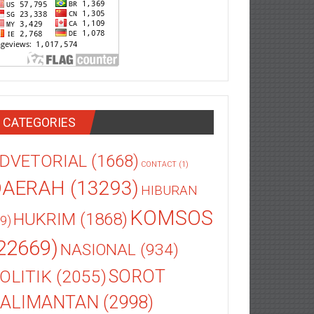
CATEGORIES
DVETORIAL
(1668)
CONTACT
(1)
DAERAH
(13293)
HIBURAN
KOMSOS
HUKRIM
(1868)
9)
22669)
NASIONAL
(934)
OLITIK
(2055)
SOROT
ALIMANTAN
(2998)