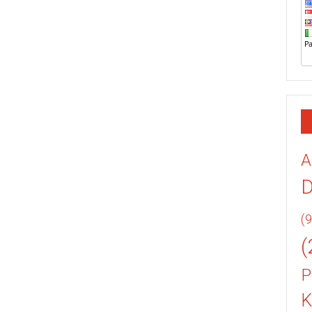
A
(9
(
P
K