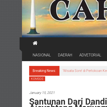
NASIONAL
DAERAH
ADVETORIAL
Breaking News:
DPRD Surabaya Pastikan Pr
KOMSOS
January 15, 2021
Santunan Dari Dandi