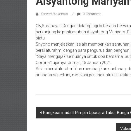
Aisyahtong Mariya
Posted By: admin
0 Comment
CB,Surabaya,- Dengan didampingi beberapa Perwira
berkunjung ke panti asuhan Aisyahtong Mariyam. Di
piatu.
Sriyono menjelaskan, selain memberikan santunan, 
bersilaturahmi dengan para pengurus dan penghuni 
“Saya mengajak semuanya untuk doa bersama. Supay
Corona,” ujarnya. Jumat, 15 Januari 2021.
Selain bersilaturahmi dan membagikan santunan, di
suasana seperti ini, motivasi penting untuk dilakukan,
Post
Pangkoarmada II Pimpin Upacara Tabur Bunga
navigation
Vaksi