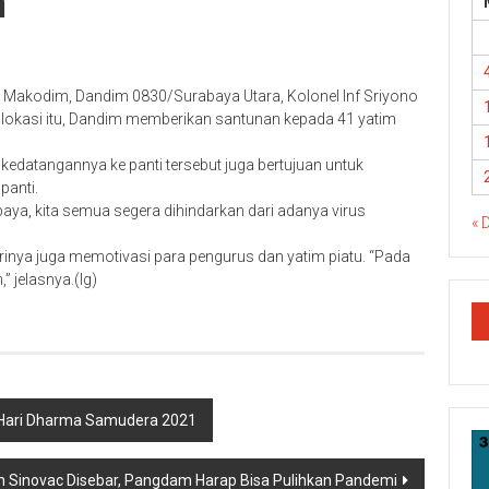
m
 Makodim, Dandim 0830/Surabaya Utara, Kolonel Inf Sriyono
 lokasi itu, Dandim memberikan santunan kepada 41 yatim
kedatangannya ke panti tersebut juga bertujuan untuk
panti.
a, kita semua segera dihindarkan dari adanya virus
« 
rinya juga memotivasi para pengurus dan yatim piatu. “Pada
” jelasnya.(lg)
 Hari Dharma Samudera 2021
n Sinovac Disebar, Pangdam Harap Bisa Pulihkan Pandemi