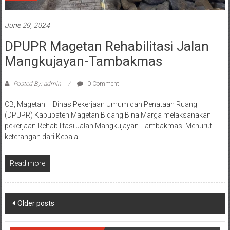
June 29, 2024
DPUPR Magetan Rehabilitasi Jalan
Mangkujayan-Tambakmas
Posted By: admin
0 Comment
CB, Magetan – Dinas Pekerjaan Umum dan Penataan Ruang
(DPUPR) Kabupaten Magetan Bidang Bina Marga melaksanakan
pekerjaan Rehabilitasi Jalan Mangkujayan-Tambakmas. Menurut
keterangan dari Kepala
Read more
Posts
Older posts
navigation