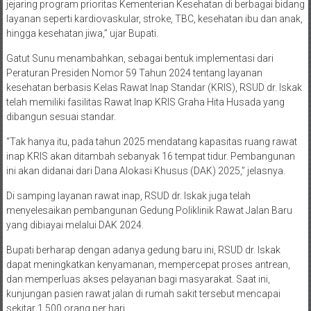
jejaring program prioritas Kementerian Kesehatan di berbagai bidang
layanan seperti kardiovaskular, stroke, TBC, kesehatan ibu dan anak,
hingga kesehatan jiwa,” ujar Bupati.
Gatut Sunu menambahkan, sebagai bentuk implementasi dari
Peraturan Presiden Nomor 59 Tahun 2024 tentang layanan
kesehatan berbasis Kelas Rawat Inap Standar (KRIS), RSUD dr. Iskak
telah memiliki fasilitas Rawat Inap KRIS Graha Hita Husada yang
dibangun sesuai standar.
“Tak hanya itu, pada tahun 2025 mendatang kapasitas ruang rawat
inap KRIS akan ditambah sebanyak 16 tempat tidur. Pembangunan
ini akan didanai dari Dana Alokasi Khusus (DAK) 2025,” jelasnya.
Di samping layanan rawat inap, RSUD dr. Iskak juga telah
menyelesaikan pembangunan Gedung Poliklinik Rawat Jalan Baru
yang dibiayai melalui DAK 2024.
Bupati berharap dengan adanya gedung baru ini, RSUD dr. Iskak
dapat meningkatkan kenyamanan, mempercepat proses antrean,
dan memperluas akses pelayanan bagi masyarakat. Saat ini,
kunjungan pasien rawat jalan di rumah sakit tersebut mencapai
sekitar 1.500 orang per hari.