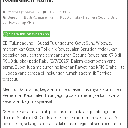
Posted By: admin
0 Comment
Bupati: Ini Bukti Komitmen Kami!
,
RSUD dr. Iskak Hadirkan Gedung Baru
dan Rawat Inap KRIS
Share this on WhatsApp
CB, Tulungagung – Bupati Tulungagung, Gatut Sunu Wibowo,
meresmikan Gedung Poliklinik Rawat Jalan Baru dan melakukan
peletakan batu pertama pembangunan Gedung Rawat Inap KRIS di
RSUD dr. Iskak pada Rabu (2/7/2025). Dalam kesempatan yang
sama, Bupati juga melaunching layanan Rawat Inap KRIS Graha Hita
Husada yang berada di lingkungan rumah sakit milik Pemkab
tersebut.
Menurut Gatut Sunu, kegiatan ini merupakan bukti nyata komitmen
Pemerintah Kabupaten Tulungagung dalam meningkatkan layanan
kesehatan bagi masyarakat.
“Sektor kesehatan adalah prioritas utama dalam pembangunan
daerah. Saat ini RSUD dr. Iskak telah menjadi rumah sakit kelas A
pendidikan, sekaligus rumah sakit rujukan regional serta pengampu