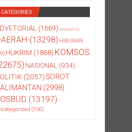
CATEGORIES
DVETORIAL
(1669)
CONTACT
(1)
DAERAH
(13298)
HIBURAN
KOMSOS
HUKRIM
(1868)
9)
22675)
NASIONAL
(934)
OLITIK
(2057)
SOROT
ALIMANTAN
(2998)
SOSBUD
(13197)
ncategorized
(100)