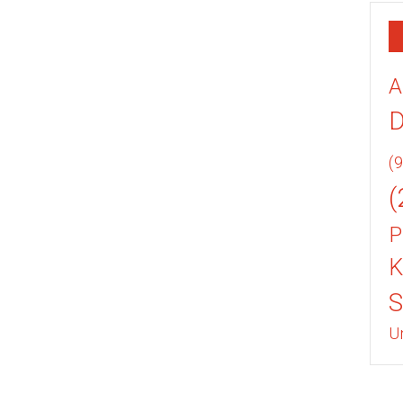
A
(9
(
P
K
U