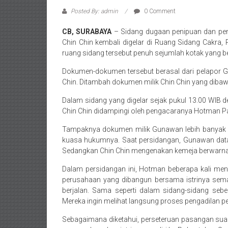
Posted By: admin
0 Comment
CB, SURABAYA
– Sidang dugaan penipuan dan pen
Chin Chin kembali digelar di Ruang Sidang Cakra, 
ruang sidang tersebut penuh sejumlah kotak yang b
Dokumen-dokumen tersebut berasal dari pelapor G
Chin. Ditambah dokumen milik Chin Chin yang dib
Dalam sidang yang digelar sejak pukul 13.00 WIB
Chin Chin didampingi oleh pengacaranya Hotman Pa
Tampaknya dokumen milik Gunawan lebih banyak 
kuasa hukumnya. Saat persidangan, Gunawan dat
Sedangkan Chin Chin mengenakan kemeja berwarna 
Dalam persidangan ini, Hotman beberapa kali men
perusahaan yang dibangun bersama istrinya sema
berjalan. Sama seperti dalam sidang-sidang sebe
Mereka ingin melihat langsung proses pengadilan pe
Sebagaimana diketahui, perseteruan pasangan suami 