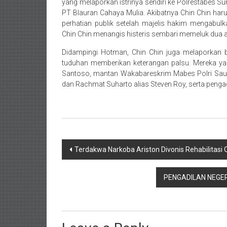
yang melaporkan istrinya sendiri ke Polrestabes
PT Blauran Cahaya Mulia. Akibatnya Chin Chin haru
perhatian publik setelah majelis hakim mengabul
Chin Chin menangis histeris sembari memeluk dua 
Didampingi Hotman, Chin Chin juga melaporkan 
tuduhan memberikan keterangan palsu. Mereka ya
Santoso, mantan Wakabareskrim Mabes Polri Saud
dan Rachmat Suharto alias Steven Roy, serta pen
Post
Terdakwa Narkoba Ariston Divonis Rehabilitasi
navigation
PENGADILAN NEGER