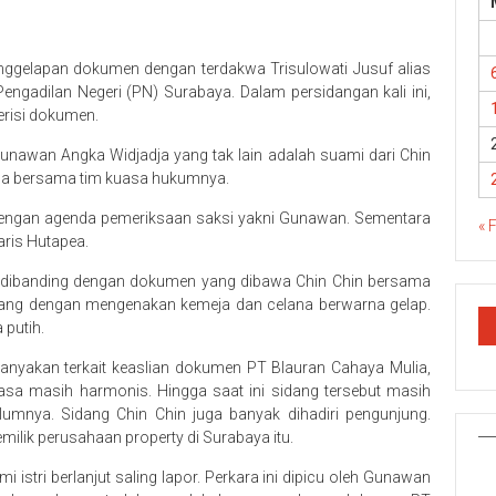
ggelapan dokumen dengan terdakwa Trisulowati Jusuf alias
Pengadilan Negeri (PN) Surabaya. Dalam persidangan kali ini,
erisi dokumen.
unawan Angka Widjadja yang tak lain adalah suami dari Chin
awa bersama tim kuasa hukumnya.
 dengan agenda pemeriksaan saksi yakni Gunawan. Sementara
« 
ris Hutapea.
dibanding dengan dokumen yang dibawa Chin Chin bersama
ang dengan mengenakan kemeja dan celana berwarna gelap.
putih.
anyakan terkait keaslian dokumen PT Blauran Cahaya Mulia,
sa masih harmonis. Hingga saat ini sidang tersebut masih
lumnya. Sidang Chin Chin juga banyak dihadiri pengunjung.
milik perusahaan property di Surabaya itu.
istri berlanjut saling lapor. Perkara ini dipicu oleh Gunawan