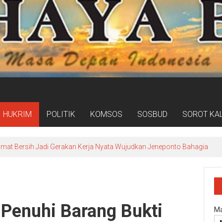
HUKRIM
POLITIK
KOMSOS
SOSBUD
SOROT KA
umat Bersih Jadi Gerakan Kerja Nyata Wujudkan Jeneponto Bahagia
 Penuhi Barang Bukti
Ma