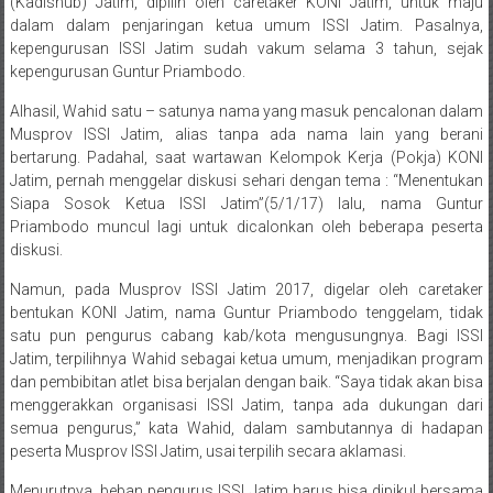
(Kadishub) Jatim, dipilih oleh caretaker KONI Jatim, untuk maju
dalam dalam penjaringan ketua umum ISSI Jatim. Pasalnya,
kepengurusan ISSI Jatim sudah vakum selama 3 tahun, sejak
kepengurusan Guntur Priambodo.
Alhasil, Wahid satu – satunya nama yang masuk pencalonan dalam
Musprov ISSI Jatim, alias tanpa ada nama lain yang berani
bertarung. Padahal, saat wartawan Kelompok Kerja (Pokja) KONI
Jatim, pernah menggelar diskusi sehari dengan tema : “Menentukan
Siapa Sosok Ketua ISSI Jatim”(5/1/17) lalu, nama Guntur
Priambodo muncul lagi untuk dicalonkan oleh beberapa peserta
diskusi.
Namun, pada Musprov ISSI Jatim 2017, digelar oleh caretaker
bentukan KONI Jatim, nama Guntur Priambodo tenggelam, tidak
satu pun pengurus cabang kab/kota mengusungnya. Bagi ISSI
Jatim, terpilihnya Wahid sebagai ketua umum, menjadikan program
dan pembibitan atlet bisa berjalan dengan baik. “Saya tidak akan bisa
menggerakkan organisasi ISSI Jatim, tanpa ada dukungan dari
semua pengurus,” kata Wahid, dalam sambutannya di hadapan
peserta Musprov ISSI Jatim, usai terpilih secara aklamasi.
Menurutnya, beban pengurus ISSI Jatim harus bisa dipikul bersama