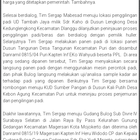
Selesai berdialog, Tim Sergap Mabesad menuju lokasi penggilingan
padi UD Tambah Jaya milik Sdr. Kaho di Dusun Lengkong Desa
Kedunglengkong Kecamatan Dlanggu dilanjutkan peninjauan proses
penggilingan padi/beras dan berdialog dengan pemilik huller.
Selanjutnya Tim Sergap melakukan panen padi di lokasi panen
Dusun Tangunan Desa Tangunan Kecamatan Puri dan disambut
Danramil 0815/04 Puri Kapten Inf EKo Wahyudi beserta PPL. Di area
yang sedang dipanen tersebut, Tim Sergap menyaksikan secara
langsung panen padi dengan menggunakan mesin perontok padi,
dan pihak Bulog langsung melakukan uji/analisa sample kadar air
terhadap padi yang dipanen. Berikutnya Tim Sergap bersama
rombongan menuju KUD Sumber Pangan di Dusun Kali Putih Desa
Kebon Agung Kecamatan Puri untuk meninjau proses penjemuran
dan pengilingan padi.
Diakhir lawatannya, Tim Sergap menuju Gudang Bulog Sub Divre IV
Surabaya Selatan di Jalan Raya By Pass Kelurahan Gunung
Gedangan Kecamatan Magersari Kota Mojokerto dan diterima oleh
Danramil 0815/19 Magersari Kapten Inf Heru Widodo CP dan Kepala
Gudang Bulog Gunung Gedangan Sdr. Eko Yudi Miranto, selanjutnya
Tim Sergap menerima penjelasan dari Kepala Gudang Bulog terkait