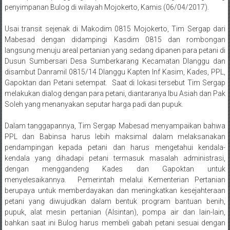
Usai transit sejenak di Makodim 0815 Mojokerto, Tim Sergap dari
Mabesad dengan didampingi Kasdim 0815 dan rombongan
langsung menuju areal pertanian yang sedang dipanen para petani di
Dusun Sumbersari Desa Sumberkarang Kecamatan Dlanggu dan
di
sambut Danramil 0815/14 Dlanggu Kapten Inf Kasim, Kades, PPL,
Gapoktan dan Petani setempat. Saat di lokasi tersebut Tim Sergap
melakukan dialog dengan para petani, diantaranya Ibu Asiah dan Pak
Soleh yang menanyakan seputar harga padi dan pupuk.
Dalam tanggapannya, Tim Sergap Mabesad menyampaikan bahwa
PPL dan Babinsa harus lebih maksimal dalam melaksanakan
pendampingan kepada petani dan harus mengetahui kendala-
kendala yang dihadapi petani termasuk masalah administrasi,
dengan menggandeng Kades dan Gapoktan untuk
menyelesaikannya. Pemerintah melalui Kementerian Pertanian
berupaya untuk memberdayakan dan meningkatkan kesejahteraan
petani yang diwujudkan dalam bentuk program bantuan benih,
pupuk, alat mesin pertanian (Alsintan), pompa air dan lain-lain,
bahkan saat ini Bulog harus membeli gabah petani sesuai dengan
harga yang ditetapkan pemerintah. Tambahnya.