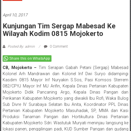
April 10, 2017
Kunjungan Tim Sergap Mabesad Ke
Wilayah Kodim 0815 Mojokerto
Posted By: admin
0 Comment
Share this on WhatsApp
CB, Mojokerto –
Tim Serapan Gabah Petani (Sergap) Mabesad
Kolonel Arh Mandrawan dan Kolonel Inf Dwi Suryo didampingi
Kasdim 0815 Mayor Inf Nuryakin S.Sos, Pasi Komsos Sterrem
082/CPYJ Mayor Inf MJ Arifin, Kepala Dinas Pertanian Kabupaten
Mojokerto Didik Pancaning Argo, Kepala Dinas Pangan dan
Perikanan Kabupaten Mojokerto yang diwakili Ibu Rofi, Waka Bulog
Sub Divre IV Surabaya Selatan Ibu Anita, Koordinator PPL Dinas
Pertanian Kabupaten Mojokerto Masuhadak, SP, MMA dan Kasi
Produksi Tanaman Pangan dan Hortikultura Dinas Pertanian
Kabupaten Mojokerto Sdri. Wastutuk Muryati meninjau langsung ke
lokasi panen, penggilingan padi, KUD Sumber Pangan dan gudang
penyimpanan Bulog di wilayah Mojokerto, Kamis (06/04/2017).