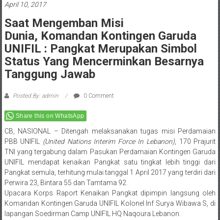
April 10, 2017
Saat Mengemban Misi
Dunia, Komandan Kontingen Garuda
UNIFIL : Pangkat Merupakan Simbol
Status Yang Mencerminkan Besarnya
Tanggung Jawab
Posted By: admin
0 Comment
Share this on WhatsApp
CB, NASIONAL – Ditengah melaksanakan tugas misi Perdamaian
PBB UNIFIL
(United Nations Interim Force In Lebanon)
, 170 Prajurit
TNI yang tergabung dalam Pasukan Perdamaian Kontingen Garuda
UNIFIL mendapat kenaikan Pangkat satu tingkat lebih tinggi dari
Pangkat semula, terhitung mulai tanggal 1 April 2017 yang terdiri dari
Perwira 23, Bintara 55 dan Tamtama 92.
Upacara Korps Raport Kenaikan Pangkat dipimpin langsung oleh
Komandan Kontingen Garuda UNIFIL Kolonel Inf Surya Wibawa S, di
lapangan Soedirman Camp UNIFIL HQ Naqoura Lebanon.