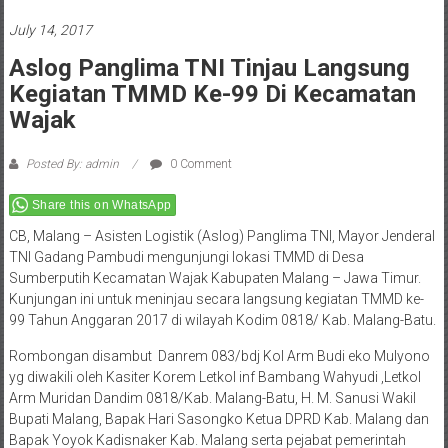
July 14, 2017
Aslog Panglima TNI Tinjau Langsung
Kegiatan TMMD Ke-99 Di Kecamatan
Wajak
Posted By: admin
0 Comment
Share this on WhatsApp
CB, Malang – Asisten Logistik (Aslog) Panglima TNI, Mayor Jenderal
TNI Gadang Pambudi mengunjungi lokasi TMMD di Desa
Sumberputih Kecamatan Wajak Kabupaten Malang – Jawa Timur.
Kunjungan ini untuk meninjau secara langsung kegiatan TMMD ke-
99 Tahun Anggaran 2017 di wilayah Kodim 0818/ Kab. Malang-Batu.
Rombongan disambut Danrem 083/bdj Kol Arm Budi eko Mulyono
yg diwakili oleh Kasiter Korem Letkol inf Bambang Wahyudi ,Letkol
Arm Muridan Dandim 0818/Kab. Malang-Batu, H. M. Sanusi Wakil
Bupati Malang, Bapak Hari Sasongko Ketua DPRD Kab. Malang dan
Bapak Yoyok Kadisnaker Kab. Malang serta pejabat pemerintah