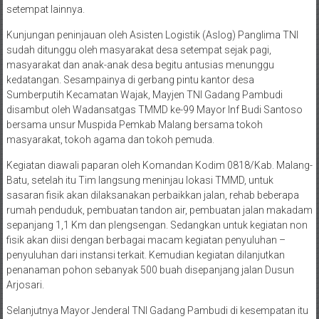
setempat lainnya.
Kunjungan peninjauan oleh Asisten Logistik (Aslog) Panglima TNI
sudah ditunggu oleh masyarakat desa setempat sejak pagi,
masyarakat dan anak-anak desa begitu antusias menunggu
kedatangan. Sesampainya di gerbang pintu kantor desa
Sumberputih Kecamatan Wajak, Mayjen TNI Gadang Pambudi
disambut oleh Wadansatgas TMMD ke-99 Mayor Inf Budi Santoso
bersama unsur Muspida Pemkab Malang bersama tokoh
masyarakat, tokoh agama dan tokoh pemuda.
Kegiatan diawali paparan oleh Komandan Kodim 0818/Kab. Malang-
Batu, setelah itu Tim langsung meninjau lokasi TMMD, untuk
sasaran fisik akan dilaksanakan perbaikkan jalan, rehab beberapa
rumah penduduk, pembuatan tandon air, pembuatan jalan makadam
sepanjang 1,1 Km dan plengsengan. Sedangkan untuk kegiatan non
fisik akan diisi dengan berbagai macam kegiatan penyuluhan –
penyuluhan dari instansi terkait. Kemudian kegiatan dilanjutkan
penanaman pohon sebanyak 500 buah disepanjang jalan Dusun
Arjosari.
Selanjutnya Mayor Jenderal TNI Gadang Pambudi di kesempatan itu