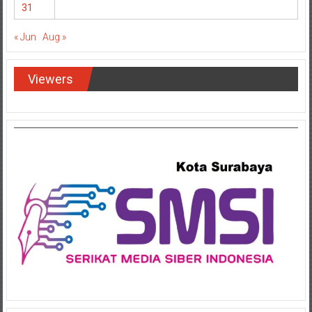
31
« Jun
Aug »
Viewers