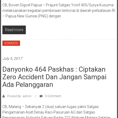
CB, Boven Digoel Papua – Prajurit Satgas Yonif 405/Surya Kusuma
melaksanakan kegiatan pembinaan teritorial di daerah perbatasan RI
– Papua New Guinea (PNG) dengan
Read more
KOMSOS
July 5, 2017
Danyonko 464 Paskhas : Ciptakan
Zero Accident Dan Jangan Sampai
Ada Pelanggaran
Posted By: admin
0 Comment
CB, Malang – Sebanyak 2 (dua) satuan tugas yakni Satgas
Pengamanan Aset Denau Raci-Pasuruan AU dan Satgas
Pengamanan Alutsista Satuan Radar 221/Ngliyep Malang Selatan