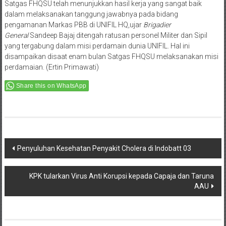
Satgas FHQSU telah menunjukkan hasil kerja yang sangat baik
dalam melaksanakan tanggung jawabnya pada bidang
pengamanan Markas PBB di UNIFIL HQ,ujar
Brigadier
General
Sandeep Bajaj ditengah ratusan personel Militer dan Sipil
yang tergabung dalam misi perdamain dunia UNIFIL. Hal ini
disampaikan disaat enam bulan Satgas FHQSU melaksanakan misi
perdamaian. (Ertin Primawati)
Share this on WhatsApp
Post
Penyuluhan Kesehatan Penyakit Cholera di Indobatt 03
navigation
KPK tularkan Virus Anti Korupsi kepada Capaja dan Taruna
AAU