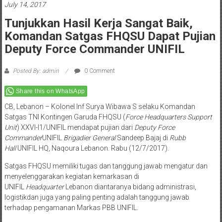
July 14, 2017
Tunjukkan Hasil Kerja Sangat Baik,
Komandan Satgas FHQSU Dapat Pujian
Deputy Force Commander UNIFIL
Posted By: admin
0 Comment
Share this on WhatsApp
CB, Lebanon – Kolonel Inf Surya Wibawa S selaku Komandan
Satgas TNI Kontingen Garuda FHQSU (
Force Headquarters Support
Unit
) XXVI-I1/UNIFIL mendapat pujian dari
Deputy Force
Commander
UNIFIL
Brigadier General
Sandeep Bajaj di
Rubb
Hall
UNIFIL HQ, Naqoura Lebanon. Rabu (12/7/2017).
Satgas FHQSU memiliki tugas dan tanggung jawab mengatur dan
menyelenggarakan kegiatan kemarkasan di
UNIFIL
Headquarter
Lebanon diantaranya bidang administrasi,
logistikdan juga yang paling penting adalah tanggung jawab
terhadap pengamanan Markas PBB UNIFIL.