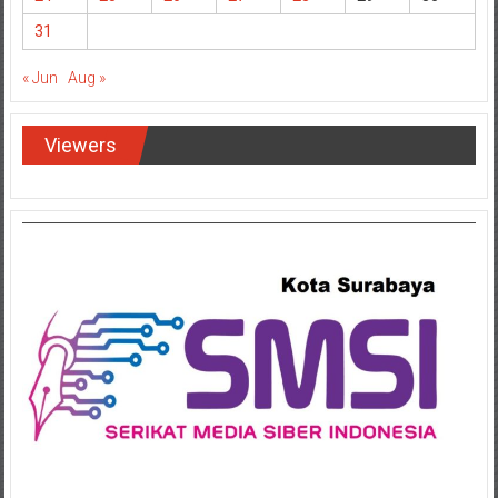
24
25
26
27
28
29
30
31
« Jun
Aug »
Viewers