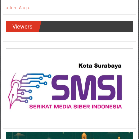
« Jun
Aug »
Viewers