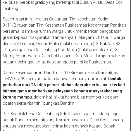
ke lokasi berobat gratis yang bertempat di Dusun Pustu, Desa Cot
Leubeng.
Seperti saat ini sinergitas Gabungan Tim kesehatan Kodim
0111/Bireuen dan Tim Kesehatan Puskesmas Kecamatan Pandrah
bersama–sama ke rumah warga untuk memberikan pengobatan
gratis kepada masyarakat diantaranya 1. Maryam, 78 tahun, warga
desa Cot Leubeng Dusun Mulia (sakit darah tinggi). 2. Rabi’ah, 82
Thn, warga desa Cot Leubeng Dsn. Mulia (sakit gondok akut). 3.
Murni, 75 thn, warga Desa Cot Leubeng Dsn. Mulia (lumpuh sebelah
badan), sehingga beliau tidak sanggup pergi ke Puskesmas.
Dalam kesempatan ini Dandim 0111/Bireuen selaku Dansatgas
TMMD ke 99 menyampaikan bahwa semuanya ini adalah
bentuk
perhatian dari TNI dan pemerintahan daerah serta unsur terkait
lainnya guna memberikan pelayanan kepada masyarakat yang
kurang mampu
, dalam hal ini kita hanya bisa memberikan obat-
obatan serta vitamin,” pungkas Dandim.
Pak Keuchik Desa Cot Leubeng Sdr. Ridwan saat mendampingi
bapak Dandim mengatakan,” Kami masyarakat Desa Cot Leubeng
khususnya mengucapkan terima kasih banyak kepada Bapak