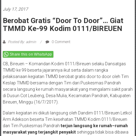
July 17, 2017
Berobat Gratis “Door To Door”… Giat
TMMD Ke-99 Kodim 0111/BIREUEN
Posted By: admin
0 Comment
Share this on WhatsApp
CB, Bireuen – Komandan Kodim 0111/Bireuen selaku Dansatgas
TMMD ke 99 beserta jajarannya ikut serta dalam rangka
pelaksanaan kegiatan TMMD berobat gratis door to door oleh Tim
Keslap TMMD bersama dengan Tim dari Puskesmas Pandrah
secara langsung ke rumah masyarakat yang mengalami sakit parah
di Dusun Cot Leubeng, Desa Mulia, Kecamatan Pandrah, Kabupaten
Bireuen, Minggu (16/7/2017).
Dalam kegiatan ini diikuti langsung oleh Dandim 0111/Bireuen Letkol
Arm Adekson beserta Tim kesehatan TMMD Kodim 0111/Bireuen
dan Tim Puskesmas Pandrah
terjun langsung ke rumah–rumah
masyarakat yang terjangkit penyakit
sehingga tidak bisa dibawa