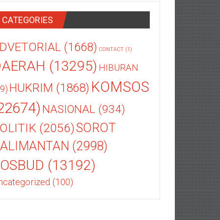
CATEGORIES
DVETORIAL
(1668)
CONTACT
(1)
DAERAH
(13295)
HIBURAN
KOMSOS
HUKRIM
(1868)
9)
22674)
NASIONAL
(934)
OLITIK
(2056)
SOROT
ALIMANTAN
(2998)
SOSBUD
(13192)
ncategorized
(100)