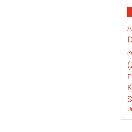
A
(9
(
P
K
U