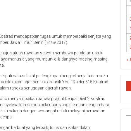
2 Kostrad mendapatkan tugas untuk memperbaiki senjata yang
Jember. Jawa Timur, Senin (14/8/2017).
enuju satuan rawatan seperti membawa peralatan untuk
er daya manusia yang mumpuni di bidangnya masing-masing.
« 
ta.
liputi satu set alat perlengkapan bengkel senjata dan suku
ua dilakukan agar senjata organik Yonif Raider 515 Kostrad
 dalam rangka penugasan daerah rawan.
yono menyampaikan bahwa prajurit Denpal Divif 2 Kostrad
 menyelesaikan semua pekerjaan yang diemban dengan hasil
 selalu bekerja dengan semangat untuk melayani perawatan
ndenpal.
gan berbuat yang terbaik, tulus dan ikhlas dalam