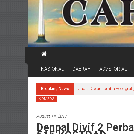
NASIONAL
DAERAH
ADVETORIAL
Breaking News:
Judes Gelar Lomba Fotografi, 
KOMSOS
August 14, 2017
Denpal Divif 2 Perba