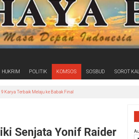
HUKRIM
POLITIK
KOMSOS
SOSBUD
SOROT KA
9 Karya Terbaik Melaju ke Babak Final
iki Senjata Yonif Raider
Au