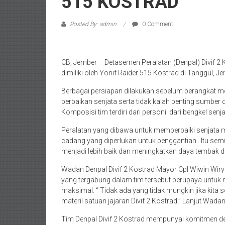
515 KOSTRAD
Posted By: admin
0 Comment
CB, Jember – Detasemen Peralatan (Denpal) Divif 
dimiliki oleh Yonif Raider 515 Kostrad di Tanggul, 
Berbagai persiapan dilakukan sebelum berangkat m
perbaikan senjata serta tidak kalah penting sumb
Komposisi tim terdiri dari personil dari bengkel senja
Peralatan yang dibawa untuk memperbaiki senjata me
cadang yang diperlukan untuk penggantian . Itu sem
menjadi lebih baik dan meningkatkan daya tembak
Wadan Denpal Divif 2 Kostrad Mayor Cpl Wiwin Wir
yang tergabung dalam tim tersebut berupaya untuk
maksimal. “ Tidak ada yang tidak mungkin jika kita
materil satuan jajaran Divif 2 Kostrad.” Lanjut Wada
Tim Denpal Divif 2 Kostrad mempunyai komitmen den