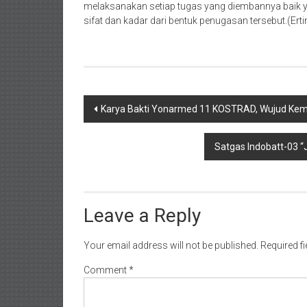
melaksanakan setiap tugas yang diembannya baik y
sifat dan kadar dari bentuk penugasan tersebut.(Ert
Post
Karya Bakti Yonarmed 11 KOSTRAD, Wujud Kem
navigation
Satgas Indobatt-03 
Leave a Reply
Your email address will not be published.
Required f
Comment
*