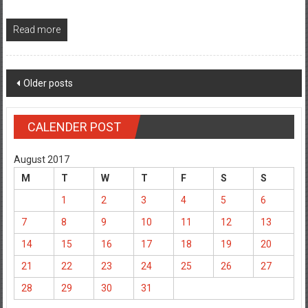
Read more
Posts
Older posts
navigation
CALENDER POST
August 2017
M
T
W
T
F
S
S
1
2
3
4
5
6
7
8
9
10
11
12
13
14
15
16
17
18
19
20
21
22
23
24
25
26
27
28
29
30
31