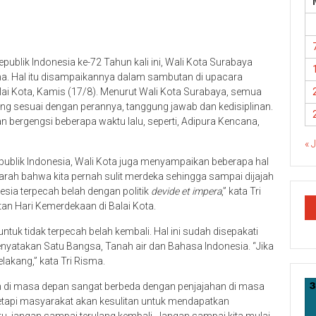
ublik Indonesia ke-72 Tahun kali ini, Wali Kota Surabaya
a. Hal itu disampaikannya dalam sambutan di upacara
ai Kota, Kamis (17/8). Menurut Wali Kota Surabaya, semua
g sesuai dengan perannya, tanggung jawab dan kedisiplinan.
 bergengsi beberapa waktu lalu, seperti, Adipura Kencana,
« 
epublik Indonesia, Wali Kota juga menyampaikan beberapa hal
jarah bahwa kita pernah sulit merdeka sehingga sampai dijajah
nesia terpecah belah dengan politik
devide et impera
,” kata Tri
an Hari Kemerdekaan di Balai Kota.
ntuk tidak terpecah belah kembali. Hal ini sudah disepakati
yatakan Satu Bangsa, Tanah air dan Bahasa Indonesia. “Jika
elakang,” kata Tri Risma.
 di masa depan sangat berbeda dengan penjajahan di masa
tetapi masyarakat akan kesulitan untuk mendapatkan
u, jangan sampai terulang kembali. Jangan sampai kita mulai