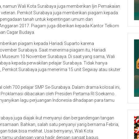
, namun Wali Kota Surabaya juga memberikan Ijin Pemakaian
a veteran. Pemkot Surabaya juga memberikan piagam kepada
an pengadaan tanah untuk kepentingan umum dan
 Anggaran 2017. Piagam juga diberikan kepada Kantor Telkom
nan Cagar Budaya.
mberikan piagam kepada Hariadi Suparto karena
ovember Surabaya. Saat menerima piagam itu, Hariadi
 di Museum 10 November Surabaya. Di saat yang sama, Wali
abaya kepada perwakilan pelajar Surabaya. Tidak hanya
 Pemkot Surabaya juga menerima 15 unit Segway atau skuter
 oleh 700 pelajar SMP Se-Surabaya. Dalam drama kolosal ini,
 Proklamasi dibacakan oleh Presiden Pertama RI Soekarno.
 menyanyikan lagu perjuangan Indonesia dihadapan para tamu
urabaya juga diajak ikut menyanyi dan bergandengan tangan
ersamaan. Bahkan, salah satu penyanyi yang bernama Febria,
an tidak bisa melihat. Usai bernyanyi, Wali Kota
ak tamu undangan yang hadir dengan sangat bagus.