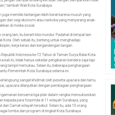
ahan,” tambah Wali Kota Surabaya.
n juga memiliki tantangan lebih berat karena musuh yang
ntangan dari segi ekonomi atau narkoba yang menyerang anak-
lekkan di media sosial.
rang lain, itu berarti kita mundur. Padahal di tempat lain
 Wali Kota. Oleh sebab itu, benteng untuk menghadapi
siplin, kerja keras dan bergandengan tangan.
Republik Indonesia ke-72 Tahun di Taman Surya Balai Kota
kali ini, tidak hanya sekedar pengibaran bendera saja tapi
 yang tampil memukau. Selain itu, beberapa penghargaan
ntu Pemerintah Kota Surabaya selama ini.
 berlangsung sangat khidmat oleh peserta upacara dan tamu
usai, upacara dilanjutkan dengan pembagian penghargaan.
engamanan bersama tiga pilar dalam rangka mensukseskan
kan kepada para forpimda di 11 wilayah Surabaya, yang
dan Camat wilayah tersebut. Selain itu, ada 10 orang
agai lomba dan program di tingkat Kota Surabaya.