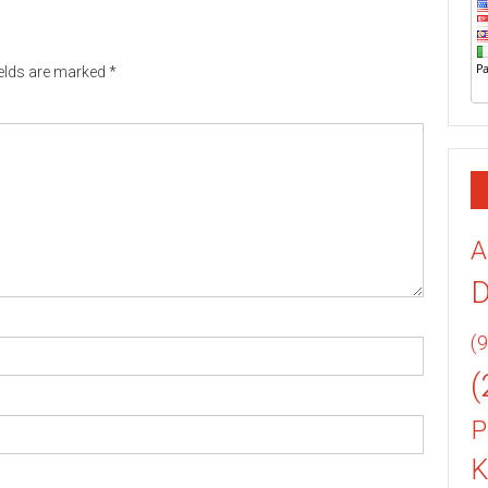
ields are marked
*
A
(9
(
P
K