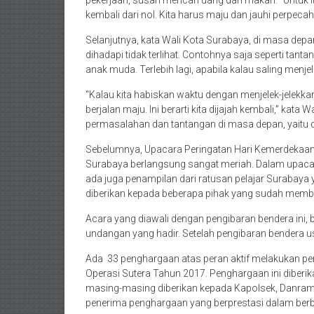
kembali dari nol. Kita harus maju dan jauhi perpec
Selanjutnya, kata Wali Kota Surabaya, di masa depa
dihadapi tidak terlihat. Contohnya saja seperti ta
anak muda. Terlebih lagi, apabila kalau saling menje
“Kalau kita habiskan waktu dengan menjelek-jelekkan o
berjalan maju. Ini berarti kita dijajah kembali,” kata
permasalahan dan tantangan di masa depan, yaitu di
Sebelumnya, Upacara Peringatan Hari Kemerdekaan 
Surabaya berlangsung sangat meriah. Dalam upacara 
ada juga penampilan dari ratusan pelajar Surabaya
diberikan kepada beberapa pihak yang sudah memba
Acara yang diawali dengan pengibaran bendera ini,
undangan yang hadir. Setelah pengibaran bendera 
Ada 33 penghargaan atas peran aktif melakukan p
Operasi Sutera Tahun 2017. Penghargaan ini diberi
masing-masing diberikan kepada Kapolsek, Danramil 
penerima penghargaan yang berprestasi dalam berb