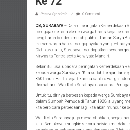
Ke 72
Posted By: admin
0 Comment
CB, SURABAYA
– Dalam peringatan Kemerdekaan Rep
mengajak seluruh elemen warga harus kerja bersam
pengibaran bendera merah putih di Taman Surya Bal
elemen warga harus mengupayakan yang terbaik yan
Oleh karena itu, Surabaya mendapatkan penghargaan
Nirwasita Tantra serta Adiwiyata Mandiri.
Selain itu, usai upacara peringatan Kemerdekaan R
kepada warga Surabaya. “Kita sudah belajar dari se
350 tahun. Hal itu terjadi karena saat itu warga Indo
Rismaharini Wali Kota Surabaya usai acara Peringat
Untuk itu, dirinya berpesan kepada warga Surabaya u
dalam Sumpah Pemuda di Tahun 1928 lalu yang men
kita berbicara perbedaan lagi, kita akan mundur ke b
Wali Kota Surabaya juga menambahkan, penjajahan
lalu. Bentuknya, mungkin secara individu merdeka 
pekerjaan, susah mencari uang dan makan. “Untuk it