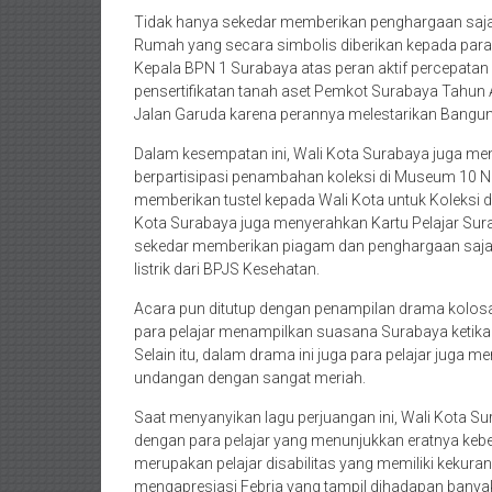
Tidak hanya sekedar memberikan penghargaan saja
Rumah yang secara simbolis diberikan kepada par
Kepala BPN 1 Surabaya atas peran aktif percepat
pensertifikatan tanah aset Pemkot Surabaya Tahun
Jalan Garuda karena perannya melestarikan Bangu
Dalam kesempatan ini, Wali Kota Surabaya juga me
berpartisipasi penambahan koleksi di Museum 10 N
memberikan tustel kepada Wali Kota untuk Koleksi
Kota Surabaya juga menyerahkan Kartu Pelajar Sur
sekedar memberikan piagam dan penghargaan saja,
listrik dari BPJS Kesehatan.
Acara pun ditutup dengan penampilan drama kolosal
para pelajar menampilkan suasana Surabaya ketika
Selain itu, dalam drama ini juga para pelajar juga
undangan dengan sangat meriah.
Saat menyanyikan lagu perjuangan ini, Wali Kota S
dengan para pelajar yang menunjukkan eratnya keb
merupakan pelajar disabilitas yang memiliki kekurang
mengapresiasi Febria yang tampil dihadapan bany