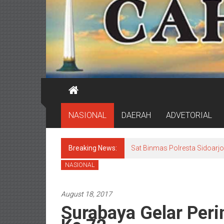
NASIONAL
DAERAH
ADVETORIAL
Breaking News:
Sat Binmas Polresta Sidoarj
NASIONAL
August 18, 2017
Surabaya Gelar Per