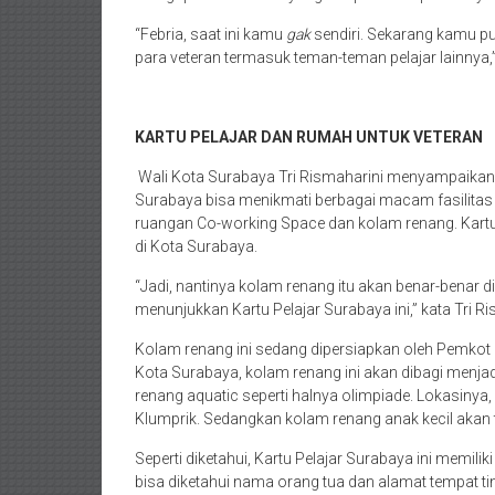
“Febria, saat ini kamu
gak
sendiri. Sekarang kamu 
para veteran termasuk teman-teman pelajar lainnya,”
KARTU PELAJAR DAN RUMAH UNTUK VETERAN
Wali Kota Surabaya Tri Rismaharini menyampaikan, 
Surabaya bisa menikmati berbagai macam fasilitas 
ruangan Co-working Space dan kolam renang. Kartu 
di Kota Surabaya.
“Jadi, nantinya kolam renang itu akan benar-benar 
menunjukkan Kartu Pelajar Surabaya ini,” kata Tri Ri
Kolam renang ini sedang dipersiapkan oleh Pemkot S
Kota Surabaya, kolam renang ini akan dibagi menjadi
renang aquatic seperti halnya olimpiade. Lokasinya
Klumprik. Sedangkan kolam renang anak kecil akan t
Seperti diketahui, Kartu Pelajar Surabaya ini memiliki
bisa diketahui nama orang tua dan alamat tempat ting