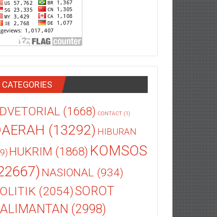
CATEGORIES
DVETORIAL
(1668)
CONTACT
(1)
DAERAH
(13292)
HIBURAN
KOMSOS
HUKRIM
(1868)
9)
22667)
NASIONAL
(934)
OLITIK
(2054)
SOROT
ALIMANTAN
(2998)