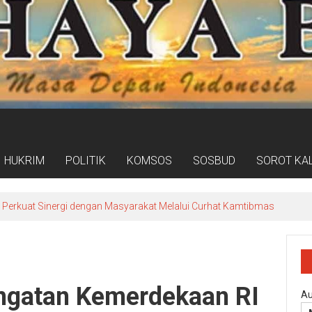
HUKRIM
POLITIK
KOMSOS
SOSBUD
SOROT KA
o Perkuat Sinergi dengan Masyarakat Melalui Curhat Kamtibmas
ingatan Kemerdekaan RI
Au