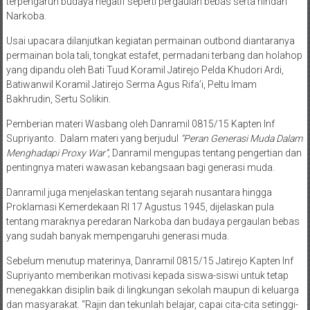
terpengaruh budaya negatif seperti pergaulan bebas serta hindari
Narkoba.
Usai upacara dilanjutkan kegiatan permainan outbond diantaranya
permainan bola tali, tongkat estafet, permadani terbang dan holahop
yang dipandu oleh Bati Tuud Koramil Jatirejo Pelda Khudori Ardi,
Batiwanwil Koramil Jatirejo Serma Agus Rifa’i, Peltu Imam
Bakhrudin, Sertu Solikin.
Pemberian materi Wasbang oleh Danramil 0815/15 Kapten Inf
Supriyanto. Dalam materi yang berjudul
“Peran Generasi Muda Dalam
Menghadapi Proxy War”,
Danramil mengupas tentang pengertian dan
pentingnya materi wawasan kebangsaan bagi generasi muda.
Danramil juga menjelaskan tentang sejarah nusantara hingga
Proklamasi Kemerdekaan RI 17 Agustus 1945, dijelaskan pula
tentang maraknya peredaran Narkoba dan budaya pergaulan bebas
yang sudah banyak mempengaruhi generasi muda.
Sebelum menutup materinya, Danramil 0815/15 Jatirejo Kapten Inf
Supriyanto memberikan motivasi kepada siswa-siswi untuk tetap
menegakkan disiplin baik di lingkungan sekolah maupun di keluarga
dan masyarakat. “Rajin dan tekunlah belajar, capai cita-cita setinggi-