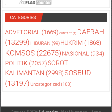
CATEGORIES
DAERAH
ADVETORIAL
(1669)
CONTACT
(1)
(13299)
HUKRIM
(1868)
HIBURAN
(99)
KOMSOS
(22675)
NASIONAL
(934)
POLITIK
(2057)
SOROT
SOSBUD
KALIMANTAN
(2998)
(13197)
Uncategorized
(100)
Copyright © 2026
Cahaya Baru
. All rights reserved. Theme: