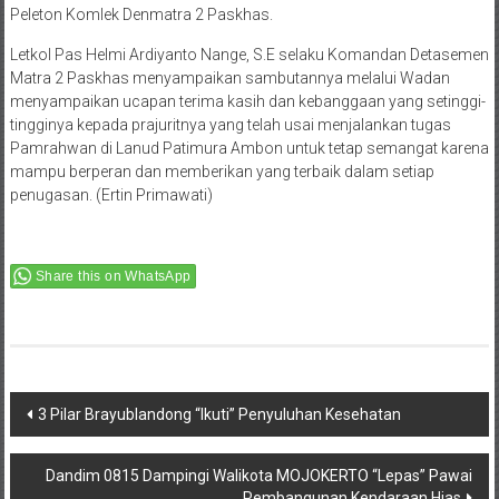
Peleton Komlek Denmatra 2 Paskhas.
Letkol Pas Helmi Ardiyanto Nange, S.E selaku Komandan Detasemen
Matra 2 Paskhas menyampaikan sambutannya melalui Wadan
menyampaikan ucapan terima kasih dan kebanggaan yang setinggi-
tingginya kepada prajuritnya yang telah usai menjalankan tugas
Pamrahwan di Lanud Patimura Ambon untuk tetap semangat karena
mampu berperan dan memberikan yang terbaik dalam setiap
penugasan. (Ertin Primawati)
Share this on WhatsApp
Post
3 Pilar Brayublandong “Ikuti” Penyuluhan Kesehatan
navigation
Dandim 0815 Dampingi Walikota MOJOKERTO “Lepas” Pawai
Pembangunan Kendaraan Hias