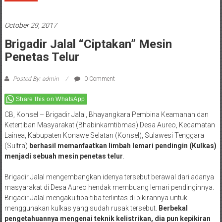
October 29, 2017
Brigadir Jalal “Ciptakan” Mesin
Penetas Telur
Posted By: admin
0 Comment
Share this on WhatsApp
CB, Konsel – Brigadir Jalal, Bhayangkara Pembina Keamanan dan
Ketertiban Masyarakat (Bhabinkamtibmas) Desa Aureo, Kecamatan
Lainea, Kabupaten Konawe Selatan (Konsel), Sulawesi Tenggara
(Sultra)
berhasil memanfaatkan limbah lemari pendingin (Kulkas)
menjadi sebuah mesin penetas telur
.
Brigadir Jalal mengembangkan idenya tersebut berawal dari adanya
masyarakat di Desa Aureo hendak membuang lemari pendinginnya.
Brigadir Jalal mengaku tiba-tiba terlintas di pikirannya untuk
menggunakan kulkas yang sudah rusak tersebut.
Berbekal
pengetahuannya mengenai teknik kelistrikan, dia pun kepikiran
untuk memanfaatkan pengapnya suhu kulkas untuk menetaskan
telur
.