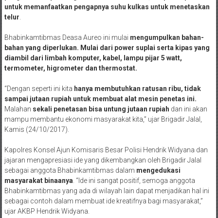
Bhabinkamtibmas Deasa Aureo ini mulai
mengumpulkan bahan-
bahan yang diperlukan. Mulai dari power suplai serta kipas yang
diambil dari limbah komputer, kabel, lampu pijar 5 watt,
termometer, higrometer dan thermostat.
“Dengan seperti ini kita
hanya membutuhkan ratusan ribu, tidak
sampai jutaan rupiah untuk membuat alat mesin penetas ini.
Malahan
sekali penetasan bisa untung jutaan rupiah
dan ini akan
mampu membantu ekonomi masyarakat kita,” ujar Brigadir Jalal,
Kamis (24/10/2017).
Kapolres Konsel Ajun Komisaris Besar Polisi Hendrik Widyana dan
jajaran mengapresiasi ide yang dikembangkan oleh Brigadir Jalal
sebagai anggota Bhabinkamtibmas dalam
mengedukasi
masyarakat binaanya
. “Ide ini sangat positif, semoga anggota
Bhabinkamtibmas yang ada di wilayah lain dapat menjadikan hal ini
sebagai contoh dalam membuat ide kreatifnya bagi masyarakat,”
ujar AKBP Hendrik Widyana.
Brigadir Jalal langsung menggunakan eksprimennya tersebut dan