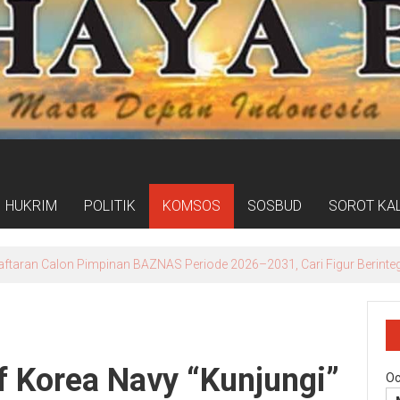
HUKRIM
POLITIK
KOMSOS
SOSBUD
SOROT KA
taran Calon Pimpinan BAZNAS Periode 2026–2031, Cari Figur Berinteg
f Korea Navy “Kunjungi”
Oc