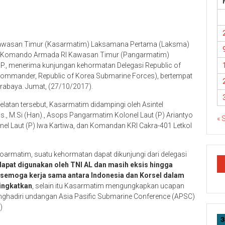
Kawasan Timur (Kasarmatim) Laksamana Pertama (Laksma)
ima Komando Armada RI Kawasan Timur (Pangarmatim)
P., menerima kunjungan kehormatan Delegasi Republic of
Commander, Republic of Korea Submarine Forces), bertempat
rabaya. Jumat, (27/10/2017).
latan tersebut, Kasarmatim didampingi oleh Asintel
., M.Si (Han)., Asops Pangarmatim Kolonel Laut (P) Ariantyo
« 
 Laut (P) Iwa Kartiwa, dan Komandan KRI Cakra-401 Letkol
rmatim, suatu kehormatan dapat dikunjungi dari delegasi
dapat digunakan oleh TNI AL dan masih eksis hingga
a semoga kerja sama antara Indonesia dan Korsel dalam
tingkatkan
, selain itu Kasarmatim mengungkapkan ucapan
nghadiri undangan Asia Pasific Submarine Conference (APSC)
)