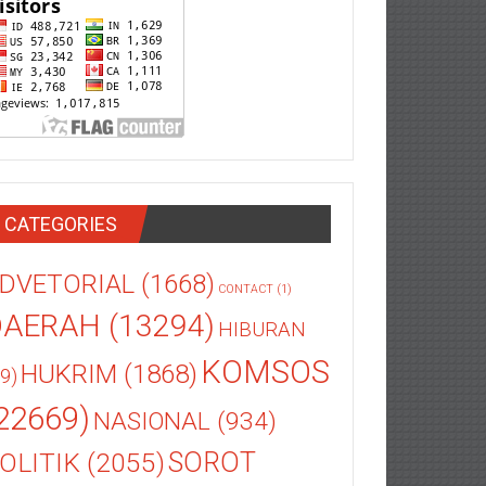
CATEGORIES
DVETORIAL
(1668)
CONTACT
(1)
DAERAH
(13294)
HIBURAN
KOMSOS
HUKRIM
(1868)
9)
22669)
NASIONAL
(934)
OLITIK
(2055)
SOROT