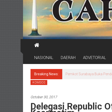
NASIONAL
DAERAH
ADVETORIAL
Breaking News:
Pemkot Surabaya Buka Pendaf
KOMSOS
October 30, 2017
Delegasi Republic O