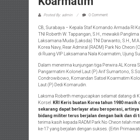
Koarmatim
Posted By: admin
0 Comment
CB, Surabaya – Kepala Staf Komando Armada RI 
TNI Roberth W. Tappangan, S.H., mewakili Pangl
Laksamana Muda (Laksda) TNI Darwanto, S.H., M.A.
Korea Navy, Rear Admiral (RADM) Park No Cheon (
di Ruang VIP Laksamana Nala Koarmatim, Ujung Su
Dalam menerima kunjungan tiga Perwira AL Korea Se
Pangarmatim Kolonel Laut (P) Arif Sumartono, S.Sos
Condrowibowo, Komandan Satsel Koarmatim Kolonel
Laut (P) Dedi Komarudin.
Laksma Roberth mengucapkan selamat datang di Koa
Korsel.
KRI Keris buatan Korea tahun 1980 masih 
sekarang dapat berlayar atau beroperasi, artiny
bidang militer terus berjalan dengan baik dan di 
terima kasih kepada RADM Park No Cheon telah me
ke-17 yang berjalan dengan sukses. (Ertin Primawati