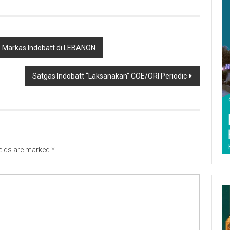
” Markas Indobatt di LEBANON
Satgas Indobatt “Laksanakan” COE/ORI Periodic
ields are marked
*