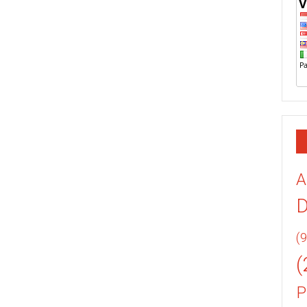
A
(9
(
P