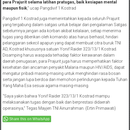
para Prajurit selama latihan pratugas, baik kesiapan mental
maupun fisik
,” ucap Pangdivif 1 Kostrad
Pangdivif 1 Kostrad juga memerintahkan kepada seluruh Prajurit
yang tergabung dalam satgas untuk belajar dari pengalaman Satgas
sebelumnya jangan ada korban akibat kelalaian, setiap menerima
tugas yang diberikan oleh komando atas harus berhasil, hindari
pelanggaran sekecil apapun yang dapat membuat citra buruk TNI
AD, Kostrad khususnya satuan Yonif Raider 323/13/1 Kostrad.
Disamping harus waspada terhadap faktor kerawanan dalam
daerah penugasan, para Prajurit juga harus memperhatikan faktor
kesehatan dari ancaman penyakit Malaria maupun HIV/AIDS, dapat
mengatur pribadi masing-masing untuk menghindari rasa bosan
serta jangan lupa berdoa dan memohon perlindungan kepada Tuhan
Yang Maha Esa sesuai agama masing-masing.
“Saya yakin bahwa Yonif Raider 323/13/1 Kostrad mampu
melaksanakan tugas dengan baik dan berprestasi didaerah
operasinya,” Tegas Mayjen TNI Ainurrahman. (Ertin Primawati)
Share this on WhatsApp