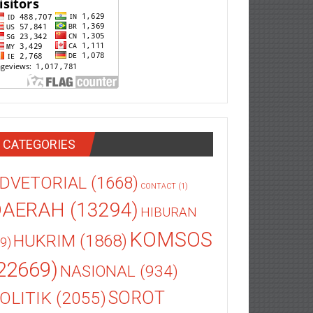
CATEGORIES
DVETORIAL
(1668)
CONTACT
(1)
DAERAH
(13294)
HIBURAN
KOMSOS
HUKRIM
(1868)
9)
22669)
NASIONAL
(934)
OLITIK
(2055)
SOROT