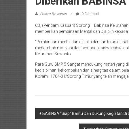
Diberikan BABINSA 
Posted By: admin
0 Comment
CB, (Pendam Kasuari) Sorong – Babinsa Keluraha
memberikan pembinaan Mental dan Disiplin kepada 
“Pembinaan mental dan disiplin dengan terus diasah
menambah motivasi dan semangat siswa-siswi dala
Kelurahan Suwanto.
Para Guru SMP 5 Sangat mendukung materi yang dibe
kedisiplinan, kekompakan dan sinergitas dalam bel
Koramil 1704-01/Sorong Timur yang telah mengajark
Post
BABINSA “Siap” Bantu Dan Dukung Kegiatan Di
navigation