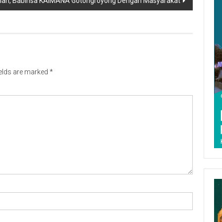
lan, Babinsa KAIMANA Gotongroyong Dengan Masyarakat
ields are marked
*