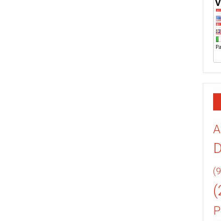
A
(9
(
P