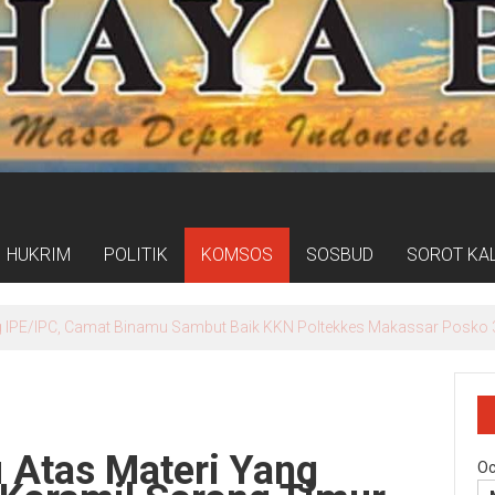
HUKRIM
POLITIK
KOMSOS
SOSBUD
SOROT KA
ogram Kampung Pancasila Terakomodasi Dalam Raperda Kampung Ce
 Atas Materi Yang
Oc