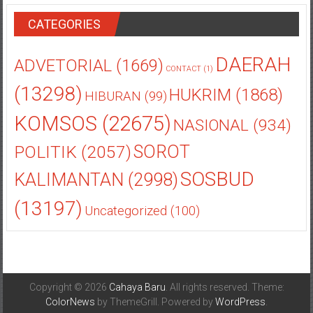
CATEGORIES
DAERAH
ADVETORIAL
(1669)
CONTACT
(1)
(13298)
HUKRIM
(1868)
HIBURAN
(99)
KOMSOS
(22675)
NASIONAL
(934)
POLITIK
(2057)
SOROT
SOSBUD
KALIMANTAN
(2998)
(13197)
Uncategorized
(100)
Copyright © 2026
Cahaya Baru
. All rights reserved. Theme:
ColorNews
by ThemeGrill. Powered by
WordPress
.