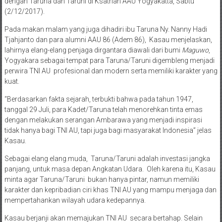
dengan Taruna dan Taruni di Ksatrian AAU Yogyakatta, Sabtu
(2/12/2017).
Pada makan malam yang juga dihadiri ibu Taruna Ny. Nanny Hadi
Tjahjanto dan para alumni AAU 86 (Adem 86), Kasau menjelaskan,
lahirnya elang-elang penjaga dirgantara diawali dari bumi
Maguwo
,
Yogyakara sebagai tempat para Taruna/Taruni digembleng menjadi
perwira TNI AU profesional dan modern serta memiliki karakter yang
kuat.
“Berdasarkan fakta sejarah, terbukti bahwa pada tahun 1947,
tanggal 29 Juli, para Kadet/Taruna telah menorehkan tinta emas
dengan melakukan serangan Ambarawa yang menjadi inspirasi
tidak hanya bagi TNI AU, tapi juga bagi masyarakat Indonesia” jelas
Kasau.
Sebagai elang elang.muda, Taruna/Taruni adalah investasi jangka
panjang, untuk masa depan Angkatan Udara. Oleh karena itu, Kasau
minta agar Taruna/Taruni bukan hanya pintar, namun memiliki
karakter dan kepribadian ciri khas TNI AU yang mampu menjaga dan
mempertahankan wilayah udara kedepannya.
Kasau berjanji akan memajukan TNI AU secara bertahap. Selain