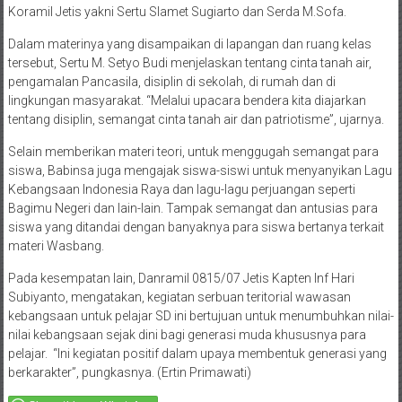
Koramil Jetis yakni Sertu Slamet Sugiarto dan Serda M.Sofa.
Dalam materinya yang disampaikan di lapangan dan ruang kelas
tersebut, Sertu M. Setyo Budi menjelaskan tentang cinta tanah air,
pengamalan Pancasila, disiplin di sekolah, di rumah dan di
lingkungan masyarakat. “Melalui upacara bendera kita diajarkan
tentang disiplin, semangat cinta tanah air dan patriotisme”, ujarnya.
Selain memberikan materi teori, untuk menggugah semangat para
siswa, Babinsa juga mengajak siswa-siswi untuk menyanyikan Lagu
Kebangsaan Indonesia Raya dan lagu-lagu perjuangan seperti
Bagimu Negeri dan lain-lain. Tampak semangat dan antusias para
siswa yang ditandai dengan banyaknya para siswa bertanya terkait
materi Wasbang.
Pada kesempatan lain, Danramil 0815/07 Jetis Kapten Inf Hari
Subiyanto, mengatakan, kegiatan serbuan teritorial wawasan
kebangsaan untuk pelajar SD ini bertujuan untuk menumbuhkan nilai-
nilai kebangsaan sejak dini bagi generasi muda khususnya para
pelajar. “Ini kegiatan positif dalam upaya membentuk generasi yang
berkarakter”, pungkasnya. (Ertin Primawati)