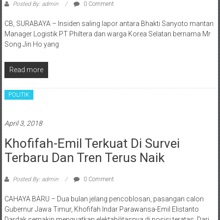
Posted By: admin
0 Comment
CB, SURABAYA – Insiden saling lapor antara Bhakti Sanyoto mantan
Manager Logistik PT Philtera dan warga Korea Selatan bernama Mr
Song Jin Ho yang
Read more
POLITIK
April 3, 2018
Khofifah-Emil Terkuat Di Survei
Terbaru Dan Tren Terus Naik
Posted By: admin
0 Comment
CAHAYA BARU – Dua bulan jelang pencoblosan, pasangan calon
Gubernur Jawa Timur, Khofifah Indar Parawansa-Emil Elistanto
Dardak semakin menguatkan elektabilitasnya di posisi teratas. Dari